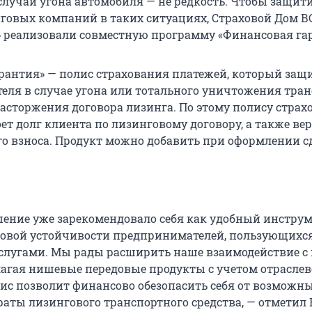
 случаи угона автомобиля — не редкость. Чтобы защит
говых компаний в таких ситуациях, Страховой Дом В
 реализовали совместную программу «Финансовая га
рантия» — полис страхования платежей, который защ
еля в случае угона или тотального уничтожения тран
расторжения договора лизинга. По этому полису страх
т долг клиента по лизинговому договору, а также вер
о взноса. Продукт можно добавить при оформлении с
шение уже зарекомендовало себя как удобный инстру
овой устойчивости предпринимателей, пользующихс
слугами. Мы рады расширить наше взаимодействие с
лагая нишевые передовые продукты с учетом отрасле
ис позволит финансово обезопасить себя от возможн
раты лизингового транспортного средства, — отметил