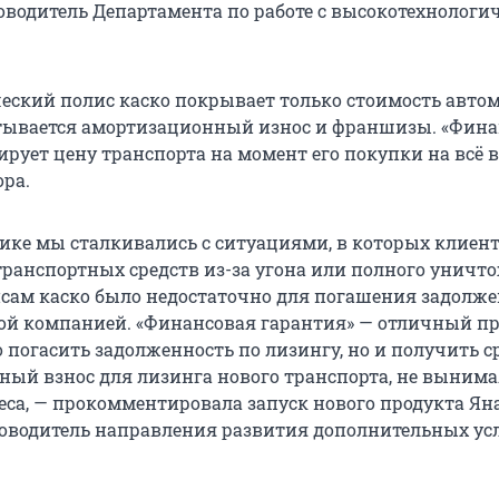
оводитель Департамента по работе с высокотехнолог
ический полис каско покрывает только стоимость авто
тывается амортизационный износ и франшизы. «Фина
ирует цену транспорта на момент его покупки на всё 
ора.
тике мы сталкивались с ситуациями, в которых клиен
 транспортных средств из-за угона или полного уничт
сам каско было недостаточно для погашения задолж
ой компанией. «Финансовая гарантия» — отличный пр
 погасить задолженность по лизингу, но и получить с
ный взнос для лизинга нового транспорта, не вынима
неса, — прокомментировала запуск нового продукта Ян
ководитель направления развития дополнительных ус