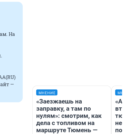
ам. На
.
 АА(RU)
Сайт —
МНЕНИЕ
МНЕНИ
«Заезжаешь на
«Арен
заправку, а там по
втрое
нулям»: смотрим, как
тюмен
дела с топливом на
нефор
маршруте Тюмень —
почем