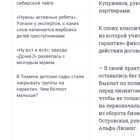
Куприянов, рук
сибирской тайге
партнерами.
«Нужны активные ребята».
Узнали у экспертов, с каких
К слову, класс
слов начинается вербовка
из которой учи
детей преступниками
гарантия» фикс
«Ну вот и всё»: звезда
действия догов
«Дома-2» развелась с
молодым мужем
— В своей прак
оставались без
В Тюмени детские сады стали
Выплат по поли
закрывать группы на
карантин. Чем болеют
перед лизингов
малыши?
чтобы не только
на первоначаль
из оборота биз
Островская, ру
Альфа-Лизинг.