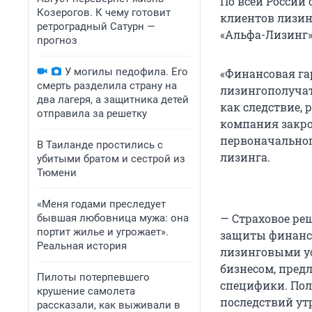
По всей России
Козерогов. К чему готовит
клиентов лизин
ретроградный Сатурн —
«Альфа-Лизинг»
прогноз
У могилы педофила. Его
«Финансовая га
смерть разделила страну на
лизингополучат
два лагеря, а защитника детей
как следствие, 
отправила за решетку
компания закрое
первоначальног
В Таиланде простились с
лизинга.
убитыми братом и сестрой из
Тюмени
«Меня годами преследует
— Страховое ре
бывшая любовница мужа: она
портит жилье и угрожает».
защиты финанс
Реальная история
лизинговыми у
бизнесом, пред
Пилоты потерпевшего
специфики. Пол
крушение самолета
последствий ут
рассказали, как выживали в