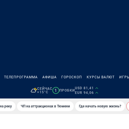
ТЕЛЕПРОГРАММА
АФИША
ГОРОСКОП
КУРСЫ ВАЛЮТ
ИГР
USD 81,41
СЕЙЧАС
1
ПРОБКИ
+15°C
EUR 94,06
на реку
ЧП на аттракционах в Тюмени
Где начать новую жизнь?