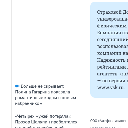
Страховой До
универсальн
физическим 
Компания ста
сегодняшний 
воспользовал
компании нас
Надежность 
рейтингами 
агентств: «r
— по версии 
Больше не скрывает:
www.vsk.ru.
Полина Гагарина показала
романтичные кадры с новым
избранником
«Четырех мужей потеряла»:
ООО «Альфа-лизинг»
Прохор Шаляпин проболтался
о новой возлюбленной