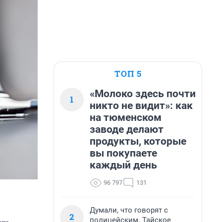
ТОП 5
«Молоко здесь почти
1
никто не видит»: как
на тюменском
заводе делают
продукты, которые
вы покупаете
каждый день
96 797
131
Думали, что говорят с
2
полицейским. Тайское