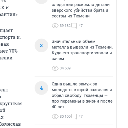
ить
следствие раскрыло детали
СК и
зверского убийства брата и
рантия».
сестры из Тюмени
39 182
47
ищает
спорта и,
Значительный объем
овая
3
металла вывезли из Тюмени.
нет 70%
Куда его транспортировали и
делки
зачем
34 509
Одна вышла замуж за
4
мент
молодого, второй развелся и
обрел свободу: тюменцы —
я
про перемены в жизни после
 крупным
40 лет
вой
ых
30 100
47
 Вячеслав