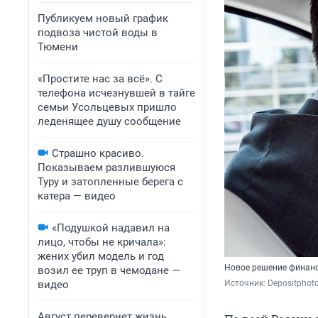
Публикуем новый график
подвоза чистой воды в
Тюмени
«Простите нас за всё». С
телефона исчезнувшей в тайге
семьи Усольцевых пришло
леденящее душу сообщение
Страшно красиво.
Показываем разлившуюся
Туру и затопленные берега с
катера — видео
«Подушкой надавил на
лицо, чтобы не кричала»:
жених убил модель и год
Новое решение финанс
возил ее труп в чемодане —
видео
Источник: 
Depositphot
Август перевернет жизнь