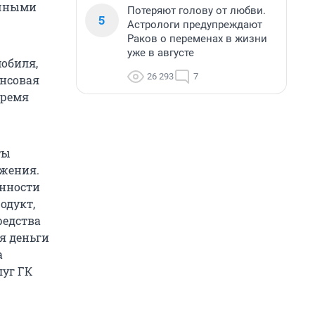
ичными
Потеряют голову от любви.
5
Астрологи предупреждают
Раков о переменах в жизни
уже в августе
мобиля,
26 293
7
нсовая
время
ты
ожения.
енности
одукт,
редства
я деньги
а
луг ГК