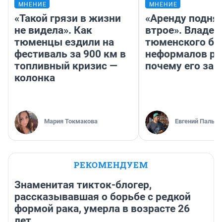
МНЕНИЕ
МНЕНИЕ
«Такой грязи в жизни
«Аренду подня
не видела». Как
втрое». Владел
тюменцы ездили на
тюменского ба
фестиваль за 900 км в
неформалов ра
топливный кризис —
почему его за
колонка
Мария Токмакова
Евгений Пальян
РЕКОМЕНДУЕМ
Знаменитая тикток-блогер,
рассказывавшая о борьбе с редкой
формой рака, умерла в возрасте 26
лет