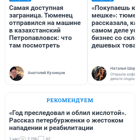
Самая доступная
«Покупаешь ко
заграница. Тюменец
мешке»: тюмен
отправился на машине
рассказала, как
в казахстанский
самом деле ус
Петропавловск: что
бизнес со скл
там посмотреть
дешевых това
Наталья Шорох
Анатолий Кузнецов
Открыла кофейн
деньги соцразв
РЕКОМЕНДУЕМ
«Год преследовал и облил кислотой».
Рассказ петербурженки о жестоком
нападении и реабилитации
1 час
2 256
62