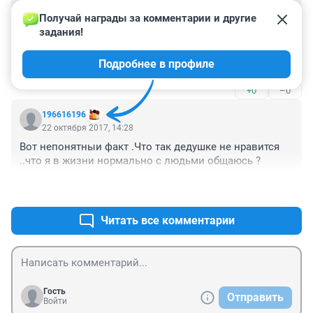
Гость
22 октября 2017, 17:53
Получай награды за комментарии и другие 
задания!
"Бывают в жизни периоды ..когда не до тетров .и и до 
концертов ..поважнее задачи есть . "

Подробнее в профиле
Сколько пренебрежения и пафоса из под корявых 
пальцев писарчука, единственными "задачами" 
+0
–0
которого, многие годы, является перелицовывание 
шубёшки и кормление кошака. С папиных времен не 
196616196
бывавшей в театре... "ощщение праздника 
22 октября 2017, 14:28
..оторванность от обыдености ..погружение в деиство 
Вот непонятныи факт .Что так дедушке не нравится 
"... Тьфу.
..что я в жизни нормально с людьми общаюсь ?
+0
–0
Читать все комментарии
Гость
Отправить
Войти