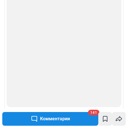
Рубрики
Реклама на сайте
Прайс-лист
О компании
Наши награды
Наши вакансии
Техподдержка
141
Предвыборная агитация
Комментарии