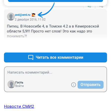
За 63года нищенского существования не помню,чтоб 
+0
–0
были снижение цен на услуги,товары-.

С 16лет -все работа,37лет северный 
avd@eml.ru
стаж(запалярка,приравненный).

2 декабря 2016, 11:02
Если по совести работать будешь нищим как я,даже 
Пипец. В Новосибе 4, в Томске 4.2 а в Кемеровской 
на севере.

области 5,9!!! Просто нет слов! Это как надо это 
Кругом обман.
понимать?!
+0
–0
Читать все комментарии
Гость
Отправить
Войти
Новости СМИ2