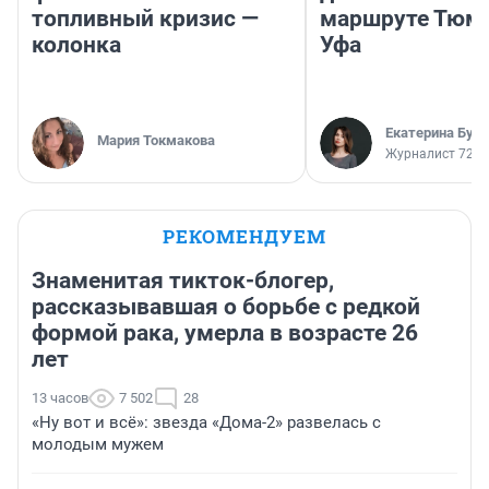
топливный кризис —
маршруте Тюм
колонка
Уфа
Екатерина Бур
Мария Токмакова
Журналист 72.R
РЕКОМЕНДУЕМ
Знаменитая тикток-блогер,
рассказывавшая о борьбе с редкой
формой рака, умерла в возрасте 26
лет
13 часов
7 502
28
«Ну вот и всё»: звезда «Дома-2» развелась с
молодым мужем