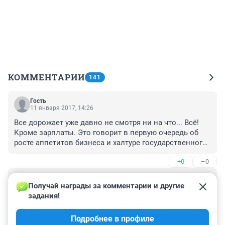
КОММЕНТАРИИ
141
Гость
11 января 2017, 14:26
Все дорожает уже давно не смотря ни на что... Всё! 
Кроме зарплаты. Это говорит в первую очередь об 
росте аппетитов бизнеса и халтуре государственного 
управления.

+0
–0
Жадность предпринимательства и халатность 
государства к собственным налогоплательщикам 
Гость
погубит Россию. Люди превращаются в рабов, сводя 
17 декабря 2016, 09:26
Получай награды за комментарии и другие 
концы с концами.
задания!
Всю жизнь толстомордых 
обрабатываем,обслуживаем ихние интересы-им все 
Подробнее в профиле
мало!!!
