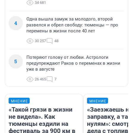
34 681
Одна вышла замуж за молодого, второй
4
развелся и обрел свободу: тюменцы — про
перемены в жизни после 40 лет
30 257
48
Потеряют голову от любви. Астрологи
5
предупреждают Раков о переменах в жизни
уже в августе
26 465
7
МНЕНИЕ
МНЕНИЕ
«Такой грязи в жизни
«Заезжаешь на
не видела». Как
заправку, а там
тюменцы ездили на
нулям»: смотри
фестиваль за 900 км в
дела с топливо