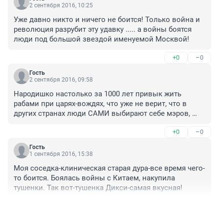
2 сентября 2016, 10:25
Уже давно никто и ничего не боится! Только война и 
революция разрубит эту удавку ..... а войны боятся 
люди под большой звездой именуемой Москвой!
+0
–0
Гость
2 сентября 2016, 09:58
Народишко настолько за 1000 лет привык жить 
рабами при царях-вождях, что уже не верит, что в 
других странах люди САМИ выбирают себе мэров, 
шерифов и президентов. 

+0
–0
То есть, право людей на самоуправление своей 
страной рабы отвергают изначально.

Гость
Суть раба - это незнание. Мысль, что можно жить без 
1 сентября 2016, 15:38
хозяина-вождя, без господ-чиновников, мгновенно 
Моя соседка-клиническая старая дура-все время чего-
делает раба осиротевшим ребёнком. Страшно рабам 
то боится. Боялась войны с Китаем, накупила 
без хозяина. Да, холопы?
тушенки. Так вот-тушенка Дикси-самая вкусная!
+0
–0