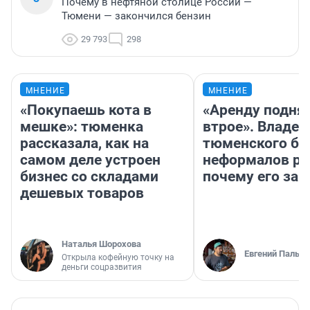
Почему в нефтяной столице России —
Тюмени — закончился бензин
29 793
298
МНЕНИЕ
МНЕНИЕ
«Покупаешь кота в
«Аренду подня
мешке»: тюменка
втрое». Владел
рассказала, как на
тюменского ба
самом деле устроен
неформалов ра
бизнес со складами
почему его за
дешевых товаров
Наталья Шорохова
Евгений Пальян
Открыла кофейную точку на
деньги соцразвития