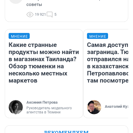
советы
19 921
5
МНЕНИЕ
МНЕНИЕ
Какие странные
Самая доступн
продукты можно найти
заграница. Тю
в магазинах Таиланда?
отправился на
Обзор тюменки на
в казахстански
несколько местных
Петропавловск
маркетов
там посмотрет
Аксиния Петрова
Анатолий Кузн
Руководитель модельного
агентства в Тюмени
РЕКОМЕНДУЕМ