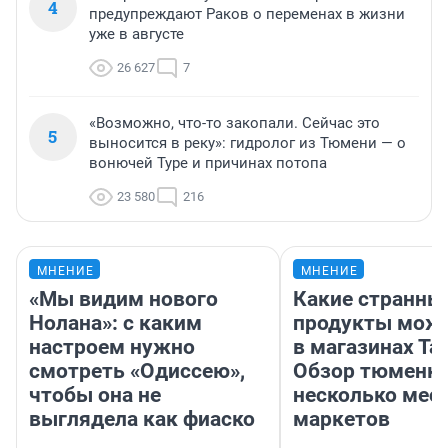
4
предупреждают Раков о переменах в жизни
уже в августе
26 627
7
«Возможно, что-то закопали. Сейчас это
5
выносится в реку»: гидролог из Тюмени — о
вонючей Туре и причинах потопа
23 580
216
МНЕНИЕ
МНЕНИЕ
«Мы видим нового
Какие странны
Нолана»: с каким
продукты можн
настроем нужно
в магазинах Та
смотреть «Одиссею»,
Обзор тюменки
чтобы она не
несколько мес
выглядела как фиаско
маркетов