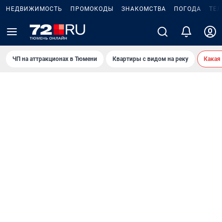
НЕДВИЖИМОСТЬ
ПРОМОКОДЫ
ЗНАКОМСТВА
ПОГОДА
ТЕ
ЧП на аттракционах в Тюмени
Квартиры с видом на реку
Какая