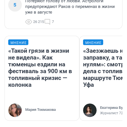
Потеряют голову от любви. Астрологи
5
предупреждают Раков о переменах в жизни
уже в августе
26 215
7
МНЕНИЕ
МНЕНИЕ
«Такой грязи в жизни
«Заезжаешь на
не видела». Как
заправку, а там
тюменцы ездили на
нулям»: смотри
фестиваль за 900 км в
дела с топливо
топливный кризис —
маршруте Тюм
колонка
Уфа
Екатерина Бур
Мария Токмакова
Журналист 72.R