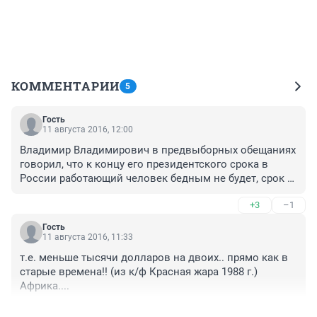
КОММЕНТАРИИ
5
Гость
11 августа 2016, 12:00
Владимир Владимирович в предвыборных обещаниях 
говорил, что к концу его президентского срока в 
России работающий человек бедным не будет, срок 
кончается, подождите еще немного и будете 
+3
–1
богатыми, жилье будете покупать сразу и какое 
захотите, ведь президенту не верить как?
Гость
11 августа 2016, 11:33
т.е. меньше тысячи долларов на двоих.. прямо как в 
старые времена!! (из к/ф Красная жара 1988 г.) 
Африка....
+0
–0