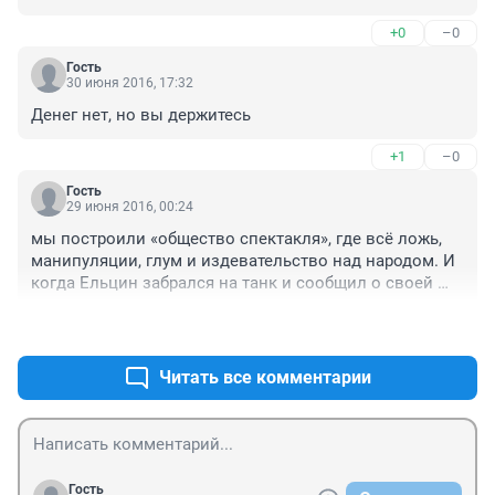
государству, а воров в тюрьму.

+0
–0
Кто это может сделать?

Нужна новая партия, из честных и известных 
Гость
обществу людей.

30 июня 2016, 17:32
Где их найти? Вот это проблема.
Денег нет, но вы держитесь
+1
–0
Гость
29 июня 2016, 00:24
мы построили «общество спектакля», где всё ложь, 
манипуляции, глум и издевательство над народом. И 
когда Ельцин забрался на танк и сообщил о своей 
победе, все аплодировали. Странное дело, люди 
+0
–0
громили свою страну, чтобы на её руинах построить 
другое общество, о котором никто ничего не знал, но 
был уверен, что оно будет лучше.Новый 
Читать все комментарии
партноменклатурный класс завладел материальными 
благами и привилегиями, которые массам даже не 
снились. Заводы, фабрики, железные дороги, 
нефтяные месторождения и другие активы — всё уже 
давно было отстроено и приносило прибыль, 
Гость