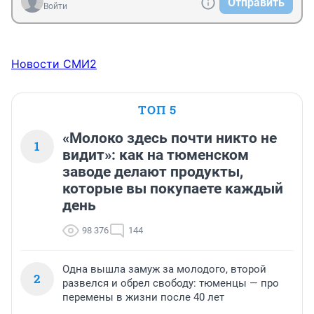
Отправить
оставалось только к кому-то это приклеить. И 
Войти
начались так называемы залоговые аукционы, где 
почти с молотка, быстро и по низким, словно 
краденые вещи, ценам продавались промышленные 
гиганты советской индустрии. «слуги народа» 
Новости СМИ2
продали за бесценок «Норильский никель», 
«Уралмаш», Красноярские алюминиевые заводы. 
Советский человек, тогда уже бывший, но ментально 
ТОП 5
всё тот же, наблюдал за всем этим, как
«Молоко здесь почти никто не
1
видит»: как на тюменском
заводе делают продукты,
которые вы покупаете каждый
день
98 376
144
Одна вышла замуж за молодого, второй
2
развелся и обрел свободу: тюменцы — про
перемены в жизни после 40 лет