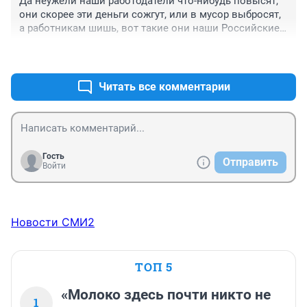
Да неужели наши работодатели что-нибудь повысят, 
они скорее эти деньги сожгут, или в мусор выбросят, 
а работникам шишь, вот такие они наши Российские 
работодатели, самые жадные, самые вредные, самые, 
+2
–1
самые. Пора их в книгу Гинеса заносить.
Читать все комментарии
Гость
Отправить
Войти
Новости СМИ2
ТОП 5
«Молоко здесь почти никто не
1