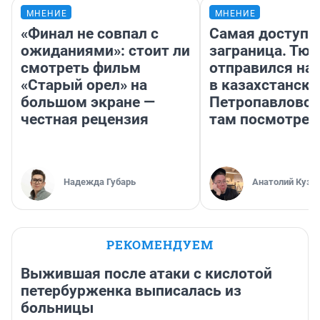
МНЕНИЕ
МНЕНИЕ
«Финал не совпал с
Самая доступн
ожиданиями»: стоит ли
заграница. Тю
смотреть фильм
отправился на
«Старый орел» на
в казахстански
большом экране —
Петропавловск
честная рецензия
там посмотрет
Надежда Губарь
Анатолий Кузн
РЕКОМЕНДУЕМ
Выжившая после атаки с кислотой
петербурженка выписалась из
больницы