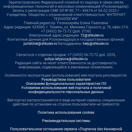
Зарегистрировано Федеральной службой по надзору в сфере связи,
информационных технологий и массовых коммуникаций (Роскомнадзор)
Запись о регистрации СМИ ЭЛ № ФС 77– 84674 от 06.02.2023 г.
Учредитель: Общество с ограниченной ответственностью "ИНТЕРНЕТ
ТЕХНОЛОГИИ"
Главный редактор: Познахарева Елена Павловна
Адрес редакции: 625000, г. Тюмень, ул. Максима Горького, д. 76, офис 214,
+7 (3452) 56-72-72 (доб. 3736)
Электронный адрес редакции:
72@shkulev.ru
Контактные данные для Роскомнадзора и государственных органов:
juristchel@shkulev.ru
Техподдержка:
help@shkulev.ru
Связаться с отделом продаж: +7 (3452) 56-72-72 доб. 3335,
yuliya.latypova@shkulev.ru
Редакция сайта не несет ответственности за достоверность
информации, содержащейся в рекламных объявлениях.
Особенности эксплуатации (использования) веб-портала регулируются:
Руководством пользователя
Описанием функциональных характеристик ПО
Условиями использования веб-портала и политикой
конфиденциальности персональных данных
Веб-портал распространяется в виде интернет-сервиса, специальные
действия по установке на стороне пользователя не требуются
Политика использования cookies
Рекомендательные системы
Пользовательское соглашение сервиса «Подписка без баннерной