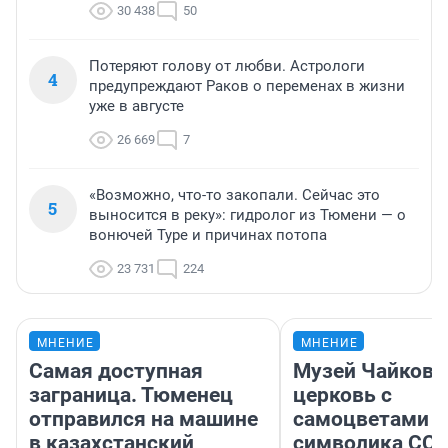
30 438
50
Потеряют голову от любви. Астрологи
4
предупреждают Раков о переменах в жизни
уже в августе
26 669
7
«Возможно, что-то закопали. Сейчас это
5
выносится в реку»: гидролог из Тюмени — о
вонючей Туре и причинах потопа
23 731
224
МНЕНИЕ
МНЕНИЕ
Самая доступная
Музей Чайковс
заграница. Тюменец
церковь с
отправился на машине
самоцветами и
в казахстанский
символика ССС