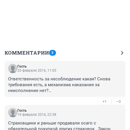
КОММЕНТАРИИ
3
Гость
20 февраля 2016, 11:05
Ответственность за несоблюдение какая? Снова 
требования есть, а механизма наказания за 
неисполнение нет?

Страховые даже закон игнорируют, по которому им 
+1
–0
штрафы предусмотрены, а тут требования. Да и 
штрафы умиляют: 50 тыс. для того же Росгосстраха - 
Гость
смех просто, а сколько людей добились наказания 
19 февраля 2016, 22:58
этой невмеяемой организации? Так что прибыль от 
Страховщики и раньше продавали осаго с 
несоблюдения закона полностью перекрывает эти 
обязательной покупкой других страховок . Закон 