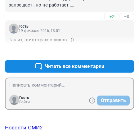
смехотворные санкции.

запрещает , но не работает .

Нужен закон с АДЕКВАТНЫМ наказанием за 
Сомневаюсь что и этот закон будет работать .

неисполнение, то есть пожизненная утрата лицензии 
+2
–0
и огромный штраф. А то, что сейчас - цирк.
Сегодняшние правители убили не то что веру в 
Гость
светлое будущее , даже мечта уходит когда 
19 февраля 2016, 13:51
представишь их физиономии .
Так их, этих страховщиков...))
+4
–0
Читать все комментарии
Гость
Отправить
Войти
Новости СМИ2