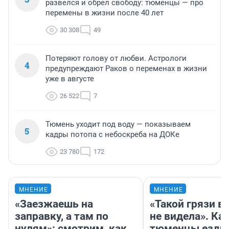
развелся и обрел свободу: тюменцы — про
перемены в жизни после 40 лет
30 308
49
Потеряют голову от любви. Астрологи
4
предупреждают Раков о переменах в жизни
уже в августе
26 522
7
Тюмень уходит под воду — показываем
5
кадры потопа с небоскреба на ДОКе
23 780
172
МНЕНИЕ
МНЕНИЕ
«Заезжаешь на
«Такой грязи в
заправку, а там по
не видела». Ка
нулям»: смотрим, как
тюменцы ездил