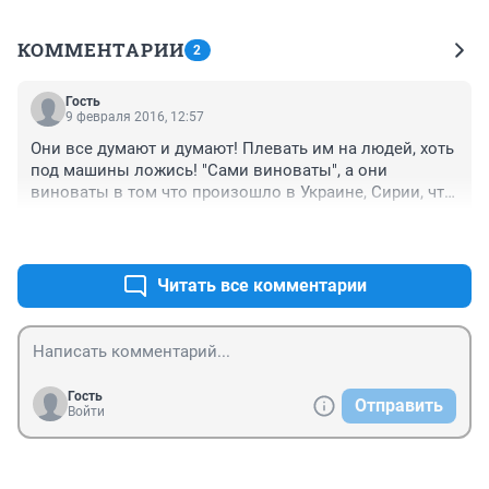
КОММЕНТАРИИ
2
Гость
9 февраля 2016, 12:57
Они все думают и думают! Плевать им на людей, хоть 
под машины ложись! "Сами виноваты", а они 
виноваты в том что произошло в Украине, Сирии, что 
у нас санкции-это все валютные заемщики 
+0
–1
виноваты? Им просто труднее всех, а этим 
"зажравшимся банкам" государство помогает, они 
ведь наша "кровеностная система", а люди это так.. 
Читать все комментарии
мусор..который мешается, если стоит на дороге!
Гость
Отправить
Войти