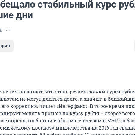
бещало стабильный курс руб
ие дни
750
ария
вития полагают, что столь резкие скачки курса рубля
лютам не могут длиться долго, а значит, в ближайши
его коррекция, пишет «Интерфакс». В то же время пок
анирует менять прогноз по курсу рубля – скорее всего,
осле апреля, сообщили информагентствам в МЭР. По ба
омическому прогнозу министерства на 2016 год средн
лжен составить 63 рубля, сообщал 13 января глава ве