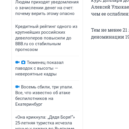
Людям приходят уведомления
Алексей Улюкае
о зачислении денег на счет:
чем ее ослаблен
почему верить этому опасно
Кредитный рейтинг одного из
Тем не менее 2
крупнейших российских
деноминации 19
девелоперов повысили до
BBB.ru со стабильным
прогнозом
Тюменец показал
паводок с высоты —
невероятные кадры
Восемь сбили, три упали.
Все, что известно об атаке
беспилотников на
Екатеринбург
«Она крикнула: „Дядя Боря!“»
25-летняя туристка исчезла
ночью у океана во Вьетнаме.