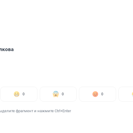
лкова
0
0
0
ыделите фрагмент и нажмите Ctrl+Enter