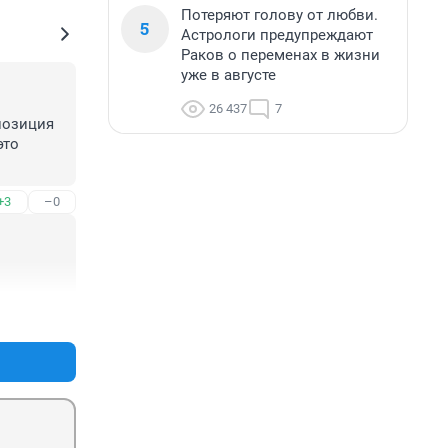
Потеряют голову от любви.
5
Астрологи предупреждают
Раков о переменах в жизни
уже в августе
26 437
7
позиция 
то 
+3
–0
+2
–0