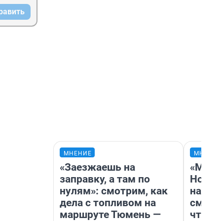
равить
МНЕНИЕ
МНЕНИ
«Заезжаешь на
«Мы в
заправку, а там по
Нолан
нулям»: смотрим, как
настр
дела с топливом на
смотр
маршруте Тюмень —
чтобы