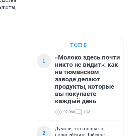
валюты,
ТОП 5
«Молоко здесь почти
1
никто не видит»: как
на тюменском
заводе делают
продукты, которые
вы покупаете
каждый день
97 066
132
Думали, что говорят с
2
полицейским. Тайское