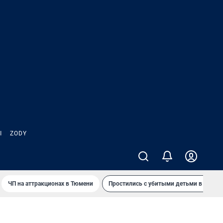
Ы
ZODY
ЧП на аттракционах в Тюмени
Простились с убитыми детьми в Таила