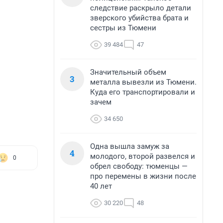
следствие раскрыло детали
зверского убийства брата и
сестры из Тюмени
39 484
47
Значительный объем
3
металла вывезли из Тюмени.
Куда его транспортировали и
зачем
34 650
Одна вышла замуж за
4
молодого, второй развелся и
0
обрел свободу: тюменцы —
про перемены в жизни после
40 лет
30 220
48