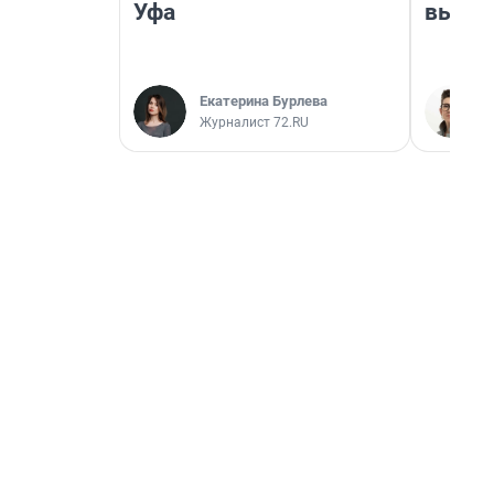
Уфа
выгля
Екатерина Бурлева
Журналист 72.RU