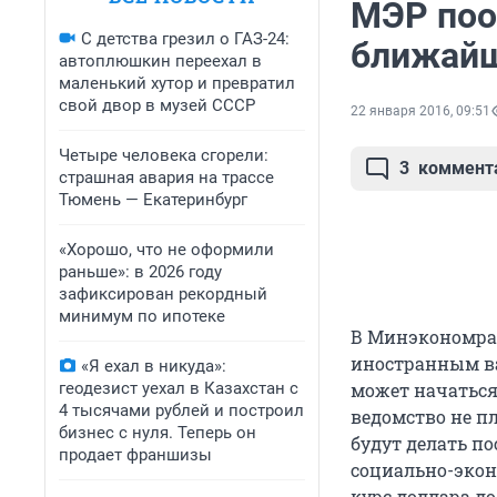
МЭР поо
С детства грезил о ГАЗ-24:
ближайш
автоплюшкин переехал в
маленький хутор и превратил
свой двор в музей СССР
22 января 2016, 09:51
Четыре человека сгорели:
3
коммент
страшная авария на трассе
Тюмень — Екатеринбург
«Хорошо, что не оформили
раньше»: в 2026 году
зафиксирован рекордный
минимум по ипотеке
В Минэкономраз
иностранным ва
«Я ехал в никуда»:
геодезист уехал в Казахстан с
может начаться 
4 тысячами рублей и построил
ведомство не пл
бизнес с нуля. Теперь он
будут делать п
продает франшизы
социально-экон
курс доллара до