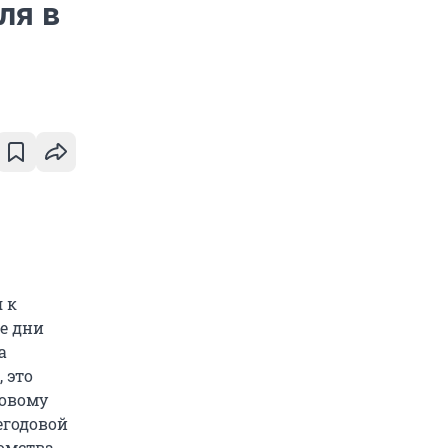
ля в
 к
е дни
а
 это
зовому
егодовой
домства