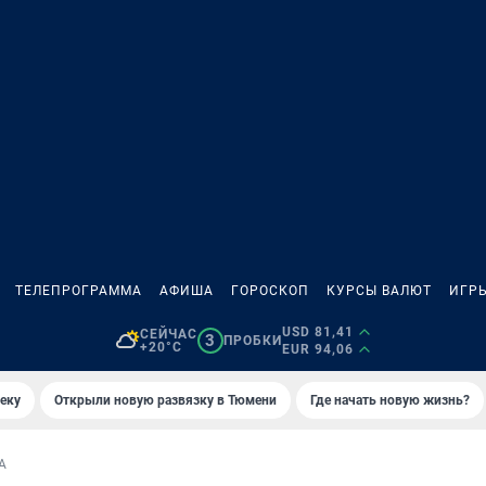
ТЕЛЕПРОГРАММА
АФИША
ГОРОСКОП
КУРСЫ ВАЛЮТ
ИГР
USD 81,41
СЕЙЧАС
3
ПРОБКИ
+20°C
EUR 94,06
еку
Открыли новую развязку в Тюмени
Где начать новую жизнь?
А