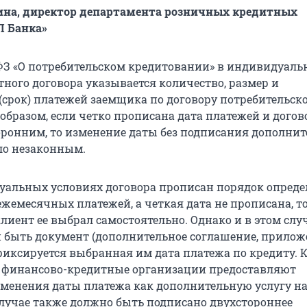
ина, директор департамента розничных кредитных
П Банка»
3-ФЗ «О потребительском кредитовании» в индивидуал
тного договора указывается количество, размер и
(срок) платежей заемщика по договору потребительск
образом, если четко прописана дата платежей и догов
оронним, то изменение даты без подписания дополнит
ло незаконным.
уальных условиях договора прописан порядок опред
ежемесячных платежей, а четкая дата не прописана, т
лиент ее выбрал самостоятельно. Однако и в этом случ
 быть документ (дополнительное соглашение, прилож
 фиксируется выбранная им дата платежа по кредиту. 
е финансово-кредитные организации предоставляют
менения даты платежа как дополнительную услугу н
 случае также должно быть подписано двухстороннее