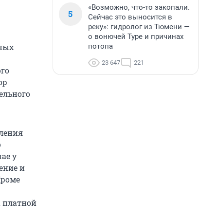
«Возможно, что-то закопали.
5
Сейчас это выносится в
реку»: гидролог из Тюмени —
о вонючей Туре и причинах
потопа
ьных
23 647
221
ого
ор
ельного
еления
о
ае у
ение и
Кроме
а платной