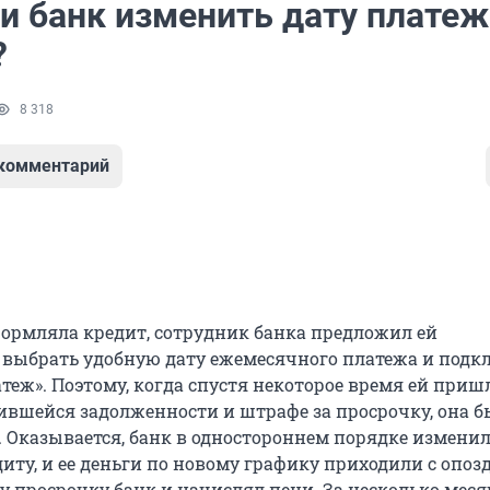
и банк изменить дату платеж
?
8 318
 комментарий
формляла кредит, сотрудник банка предложил ей
 выбрать удобную дату ежемесячного платежа и под
теж». Поэтому, когда спустя некоторое время ей приш
ившейся задолженности и штрафе за просрочку, она б
. Оказывается, банк в одностороннем порядке изменил
диту, и ее деньги по новому графику приходили с опо
эту просрочку банк и начислял пени. За несколько меся