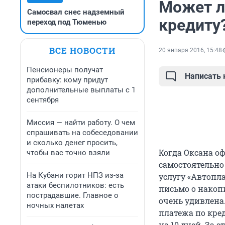
Может л
Самосвал снес надземный
кредиту
переход под Тюменью
ВСЕ НОВОСТИ
20 января 2016, 15:48
Пенсионеры получат
Написать
прибавку: кому придут
дополнительные выплаты с 1
сентября
Миссия — найти работу. О чем
спрашивать на собеседовании
и сколько денег просить,
Когда Оксана о
чтобы вас точно взяли
самостоятельно
На Кубани горит НПЗ из-за
услугу «Автопла
атаки беспилотников: есть
письмо о накоп
пострадавшие. Главное о
очень удивлена
ночных налетах
платежа по кре
на 10 дней. За 