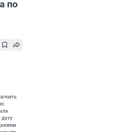
а по
ключить
ло
ыла
 дату
зданием
цев эта