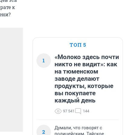
рате к
ени?
ТОП 5
«Молоко здесь почти
1
никто не видит»: как
на тюменском
заводе делают
продукты, которые
вы покупаете
каждый день
97 541
144
Думали, что говорят с
2
полицейским. Тайское