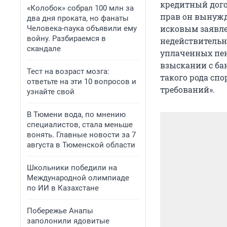
кредитный дого
«Колобок» собрал 100 млн за
прав он вынужд
два дня проката, но фанаты
исковым заявле
Человека-паука объявили ему
войну. Разбираемся в
недействительн
скандале
уплаченных пен
взыскании с ба
Тест на возраст мозга:
такого рода сп
ответьте на эти 10 вопросов и
требований».
узнайте свой
В Тюмени вода, по мнению
специалистов, стала меньше
вонять. Главные новости за 7
августа в Тюменской области
Школьники победили на
Международной олимпиаде
по ИИ в Казахстане
Побережье Анапы
заполонили ядовитые