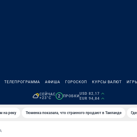
ТЕЛЕПРОГРАММА
АФИША
ГОРОСКОП
КУРСЫ ВАЛЮТ
ИГР
USD 82,17
СЕЙЧАС
2
ПРОБКИ
+23°C
EUR 94,84
м на реку
Тюменка показала, что странного продают в Таиланде
Где
А