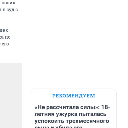
 своих
в суд с
ие о
ка по
 его
РЕКОМЕНДУЕМ
«Не рассчитала силы»: 18-
летняя ужурка пыталась
успокоить трехмесячного
сына и убила его