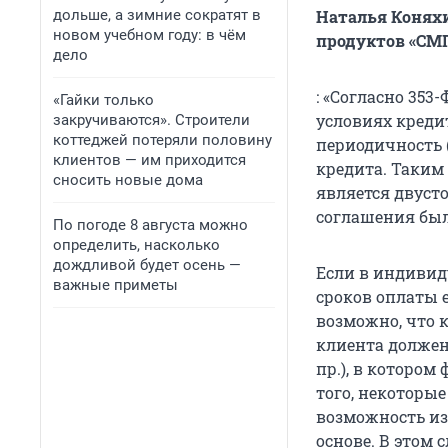
дольше, а зимние сократят в
Наталья Конях
новом учебном году: в чём
продуктов «СМ
дело
: «Согласно 35
«Гайки только
условиях креди
закручиваются». Строители
коттеджей потеряли половину
периодичность 
клиентов — им приходится
кредита. Таким 
сносить новые дома
является двуст
соглашения бы
По погоде 8 августа можно
определить, насколько
дождливой будет осень —
Если в индивид
важные приметы
сроков оплаты 
возможно, что к
клиента должен
пр.), в котором
того, некоторы
возможность из
основе. В этом