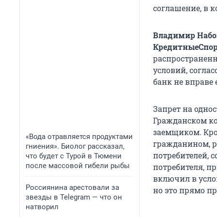
соглашение, в 
Владимир Набок
КредитныеСпо
распространенн
условий, согла
банк не вправе 
Запрет на одно
Гражданском ко
заемщиком. Кро
«Вода отравляется продуктами
гражданином, р
гниения». Биолог рассказал,
потребителей, 
что будет с Турой в Тюмени
после массовой гибели рыбы
потребителя, п
включил в услов
Россиянина арестовали за
но это прямо п
звезды в Telegram — что он
натворил