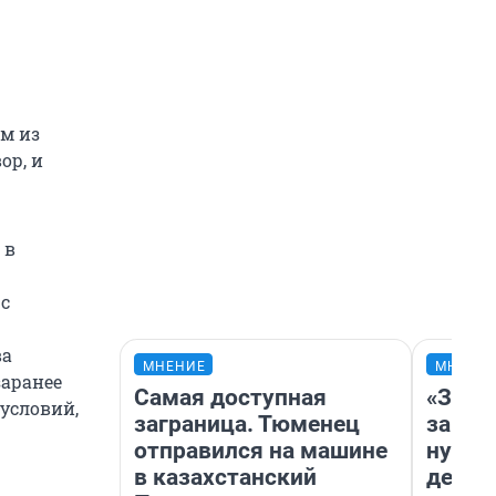
м из
ор, и
 в
с
ва
МНЕНИЕ
МНЕНИ
заранее
Самая доступная
«Заез
 условий,
заграница. Тюменец
заправ
отправился на машине
нулям
в казахстанский
дела 