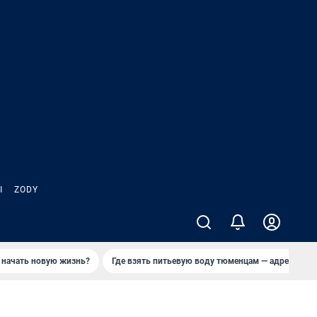
Ы
ZODY
 начать новую жизнь?
Где взять питьевую воду тюменцам — адреса