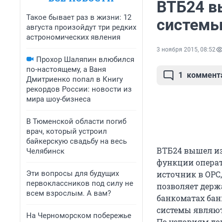
ВТБ24 в
Такое бывает раз в жизни: 12
систем
августа произойдут три редких
астрономических явления
3 ноября 2015, 08:52
Прохор Шаляпин влюбился
по-настоящему, а Ваня
1
коммент
Дмитриенко попал в Книгу
рекордов России: новости из
мира шоу-бизнеса
В Тюменской области погиб
врач, который устроил
байкерскую свадьбу на весь
ВТБ24 вышел из
Челябинск
функции операт
Эти вопросы для будущих
источник в ОРС,
первоклассников под силу не
позволяет держ
всем взрослым. А вам?
банкоматах бан
системы являют
На Черноморском побережье
По условиям до