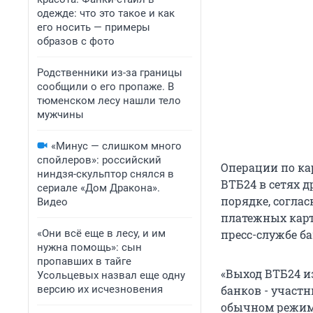
одежде: что это такое и как
его носить — примеры
образов с фото
Родственники из-за границы
сообщили о его пропаже. В
тюменском лесу нашли тело
мужчины
«Минус — слишком много
спойлеров»: российский
Операции по кар
ниндзя-скульптор снялся в
ВТБ24 в сетях д
сериале «Дом Дракона».
порядке, согла
Видео
платежных карт
«Они всё еще в лесу, и им
пресс-службе ба
нужна помощь»: сын
пропавших в тайге
«Выход ВТБ24 из
Усольцевых назвал еще одну
версию их исчезновения
банков - участн
обычном режиме