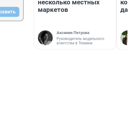
несколько местных
косне
маркетов
даже 
равить
Аксиния Петрова
Руководитель модельного
агентства в Тюмени