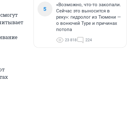
«Возможно, что-то закопали.
5
Сейчас это выносится в
 смогут
реку»: гидролог из Тюмени —
считывает
о вонючей Туре и причинах
потопа
ивание
23 818
224
ют
тах