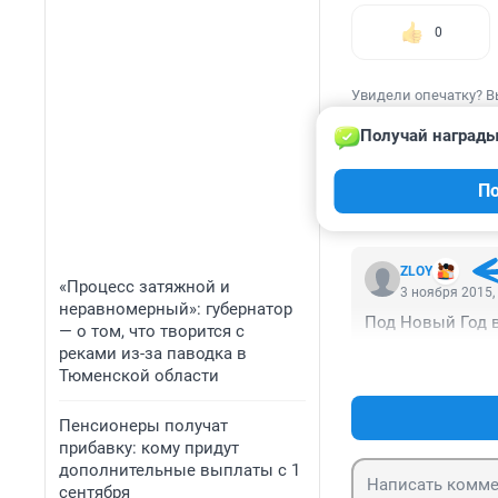
0
Увидели опечатку? В
Получай награды
По
КОММЕНТАР
ZLOY
«Процесс затяжной и
3 ноября 2015,
неравномерный»: губернатор
Под Новый Год в
— о том, что творится с
реками из-за паводка в
Тюменской области
Пенсионеры получат
прибавку: кому придут
дополнительные выплаты с 1
сентября