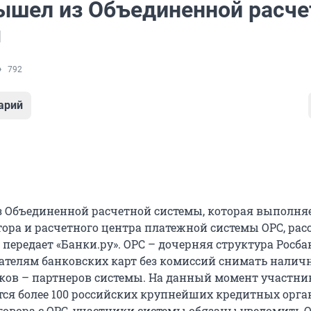
ышел из Объединенной расче
ы
792
арий
 Объединенной расчетной системы, которая выполня
ора и расчетного центра платежной системы ОРС, рас
 передает «Банки.ру». ОРС – дочерняя структура Росба
ателям банковских карт без комиссий снимать налич
ков – партнеров системы. На данный момент участн
ся более 100 российских крупнейших кредитных орга
говора с ОРС, участники системы обязаны уведомить О