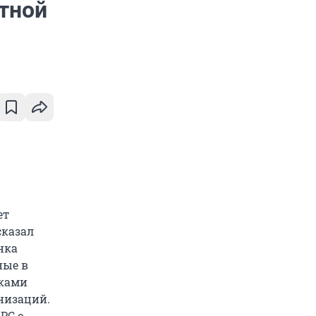
тной
ет
сказал
нка
ные в
иками
низаций.
РС о