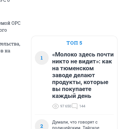
емой ОРС
ого
ТОП 5
ельства,
в на
«Молоко здесь почти
1
никто не видит»: как
на тюменском
заводе делают
продукты, которые
вы покупаете
каждый день
97 650
144
Думали, что говорят с
2
полицейским. Тайское