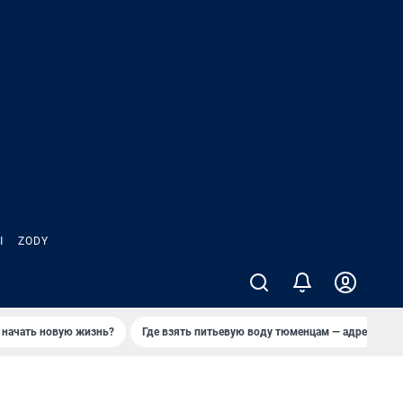
Ы
ZODY
 начать новую жизнь?
Где взять питьевую воду тюменцам — адреса