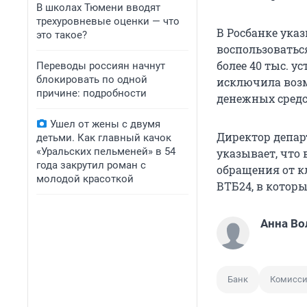
В школах Тюмени вводят
трехуровневые оценки — что
В Росбанке указ
это такое?
воспользоватьс
более 40 тыс. у
Переводы россиян начнут
блокировать по одной
исключила воз
причине: подробности
денежных средс
Ушел от жены с двумя
Директор депар
детьми. Как главный качок
«Уральских пельменей» в 54
указывает, что
года закрутил роман с
обращения от к
молодой красоткой
ВТБ24, в котор
Анна Во
Банк
Комисс