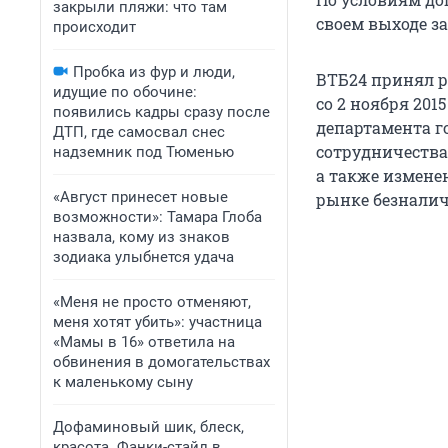
закрыли пляжи: что там
своем выходе за
происходит
Пробка из фур и люди,
ВТБ24 принял р
идущие по обочине:
со 2 ноября 201
появились кадры сразу после
департамента го
ДТП, где самосвал снес
сотрудничества
надземник под Тюменью
а также измене
«Август принесет новые
рынке безналич
возможности»: Тамара Глоба
назвала, кому из знаков
зодиака улыбнется удача
«Меня не просто отменяют,
меня хотят убить»: участница
«Мамы в 16» ответила на
обвинения в домогательствах
к маленькому сыну
Дофаминовый шик, блеск,
красота. Фанки-стайл в