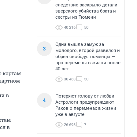
следствие раскрыло детали
зверского убийства брата и
сестры из Тюмени
40 216
50
Одна вышла замуж за
3
молодого, второй развелся и
обрел свободу: тюменцы —
про перемены в жизни после
40 лет
о картам
30 463
50
ндартном
ли в
Потеряют голову от любви.
4
Астрологи предупреждают
Раков о переменах в жизни
уже в августе
ртам
26 698
7
ся в