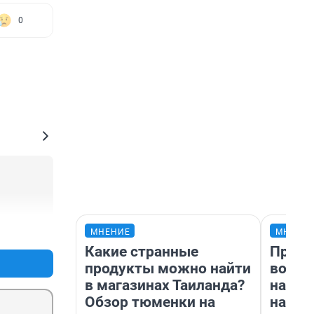
0
+0
–0
МНЕНИЕ
МНЕНИ
Какие странные
Прода
продукты можно найти
возьм
в магазинах Таиланда?
нам г
Обзор тюменки на
налог