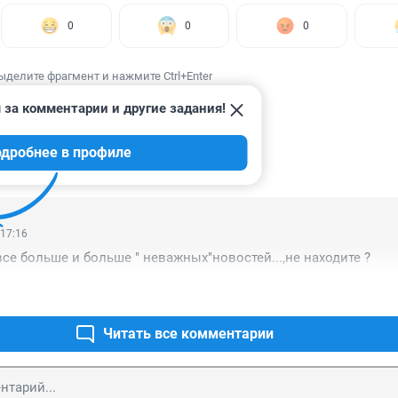
0
0
0
ыделите фрагмент и нажмите Ctrl+Enter
 за комментарии и другие задания!
дробнее в профиле
ИИ
1
 17:16
се больше и больше " неважных"новостей...,не находите ?
Читать все комментарии