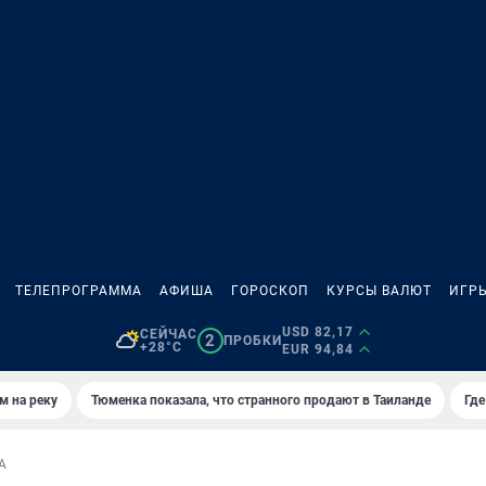
ТЕЛЕПРОГРАММА
АФИША
ГОРОСКОП
КУРСЫ ВАЛЮТ
ИГР
USD 82,17
СЕЙЧАС
2
ПРОБКИ
+28°C
EUR 94,84
м на реку
Тюменка показала, что странного продают в Таиланде
Где
А