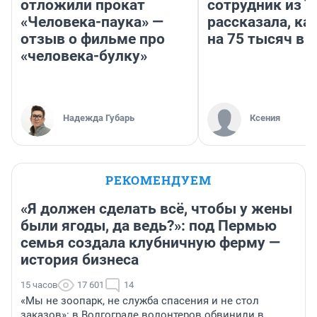
отложили прокат
сотрудник из 
«Человека-паука» —
рассказала, ка
отзыв о фильме про
на 75 тысяч в 
«человека-булку»
Надежда Губарь
Ксения
РЕКОМЕНДУЕМ
«Я должен сделать всё, чтобы у жены
были ягоды, да ведь?»: под Пермью
семья создала клубничную ферму —
история бизнеса
15 часов
17 601
14
«Мы не зоопарк, не служба спасения и не стол
заказов»: в Волгограде волонтеров обвинили в