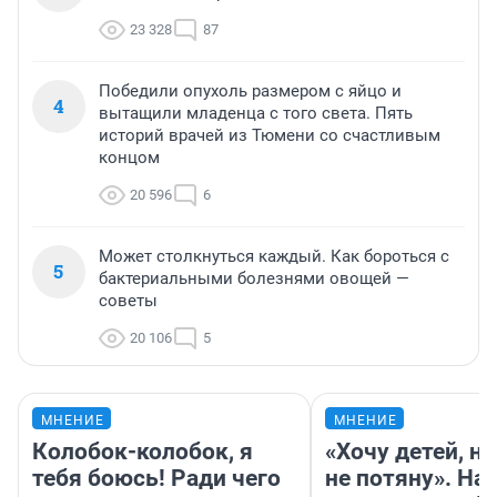
23 328
87
Победили опухоль размером с яйцо и
4
вытащили младенца с того света. Пять
историй врачей из Тюмени со счастливым
концом
20 596
6
Может столкнуться каждый. Как бороться с
5
бактериальными болезнями овощей —
советы
20 106
5
МНЕНИЕ
МНЕНИЕ
Колобок-колобок, я
«Хочу детей, н
тебя боюсь! Ради чего
не потяну». На