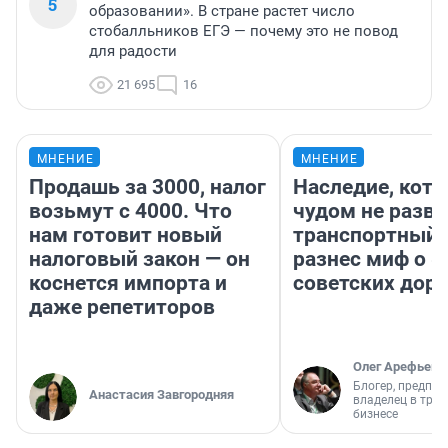
5
образовании». В стране растет число
стобалльников ЕГЭ — почему это не повод
для радости
21 695
16
МНЕНИЕ
МНЕНИЕ
Продашь за 3000, налог
Наследие, кото
возьмут с 4000. Что
чудом не разва
нам готовит новый
транспортный 
налоговый закон — он
разнес миф о 
коснется импорта и
советских доро
даже репетиторов
Олег Арефьев
Блогер, предпри
Анастасия Завгородняя
владелец в тра
бизнесе