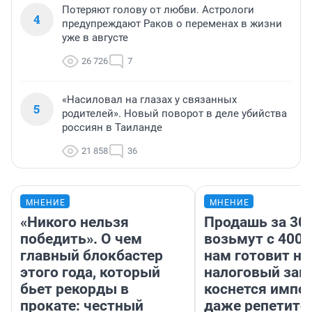
Потеряют голову от любви. Астрологи
4
предупреждают Раков о переменах в жизни
уже в августе
26 726
7
«Насиловал на глазах у связанных
5
родителей». Новый поворот в деле убийства
россиян в Таиланде
21 858
36
МНЕНИЕ
МНЕНИЕ
«Никого нельзя
Продашь за 300
победить». О чем
возьмут с 4000
главный блокбастер
нам готовит н
этого года, который
налоговый зако
бьет рекорды в
коснется импор
прокате: честный
даже репетито