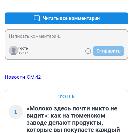
+3
–0
пенсии пенсиям рознь! Обеспечьте полную 
индексацию пенсий до 30 тысяч рублей, что б хоть 
как-то старикам прожить можно было, а уж депутаты 
Читать все комментарии
с их гигантскими пенсиями обойдутся.
Гость
Отправить
Войти
Новости СМИ2
ТОП 5
«Молоко здесь почти никто не
1
видит»: как на тюменском
заводе делают продукты,
которые вы покупаете каждый