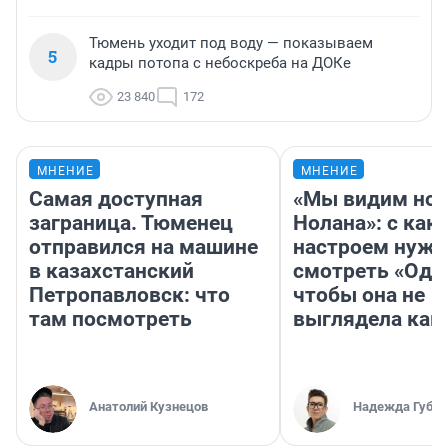
Тюмень уходит под воду — показываем
5
кадры потопа с небоскреба на ДОКе
23 840
172
МНЕНИЕ
МНЕНИЕ
Самая доступная
«Мы видим нов
заграница. Тюменец
Нолана»: с как
отправился на машине
настроем нужн
в казахстанский
смотреть «Оди
Петропавловск: что
чтобы она не
там посмотреть
выглядела как
Анатолий Кузнецов
Надежда Губар