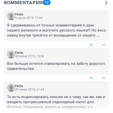
КОММЕНТАРИИ
10
Гость
9 июля 2015, 17:44
Я сдерживаюсь от точных комментариев в духе 
нашего великого и могучего русского языка!!! Но весь 
ливер внутри трясётся от возмущения от нашего 
яйцеголового правительства!!! Они считают, что 
+0
–0
народ ни чего не понимает и не видит, что давно пора 
им уходить. У них одна болтовня и надувание щёк! 
Гость
Вот, как можно было додуматься до того, чтобы свою 
30 июня 2015, 15:06
беспомощность и непрофессионализм решать за счёт 
Все больше хочется отреагировать на заботу дорогого 
несчастных пенсионеров!!! Уходите, ради Бога!!! Не 
правительства
доводите Россию до смуты!!! Есть же светлые и 
достойные, с чистой совестью люди.
+0
–0
Гость
29 июня 2015, 21:44
То есть индексировать пенсии ни к чему, так же, как и 
вводить прогрессивный подоходный налог для 
богатых. Начинаешь верить в определение, что 
задача власти обслуживать интересы богачей. Да и 