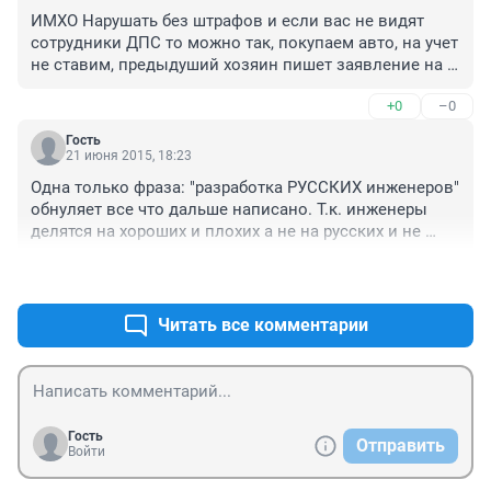
ИМХО Нарушать без штрафов и если вас не видят 
сотрудники ДПС то можно так, покупаем авто, на учет 
не ставим, предыдуший хозяин пишет заявление на 
прекращение рег действий и вашего авто нет ни в 
+0
–0
одной базе, спокойно под камерами 100-110км, 
налоги платить не надо, страховка то же делается, 
Гость
ведь у вас на руках ПТС, СТС и вымышленная 
21 июня 2015, 18:23
доверенность которую отменили : )

Одна только фраза: "разработка РУССКИХ инженеров" 
обнуляет все что дальше написано. Т.к. инженеры 
В общем ни камеры на скорость, ни заезд за стоп 
делятся на хороших и плохих а не на русских и не 
линию теперь не страшны.
русских.
+0
–0
Читать все комментарии
Гость
Отправить
Войти