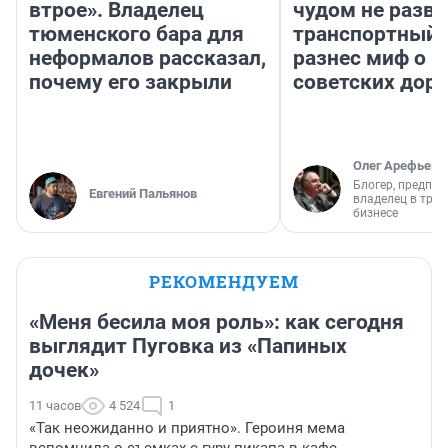
втрое». Владелец
чудом не разва
тюменского бара для
транспортный 
неформалов рассказал,
разнес миф о 
почему его закрыли
советских доро
Олег Арефьев
Блогер, предпри
Евгений Пальянов
владелец в тра
бизнесе
РЕКОМЕНДУЕМ
«Меня бесила моя роль»: как сегодня
выглядит Пуговка из «Папиных
дочек»
11 часов
4 524
1
«Так неожиданно и приятно». Героиня мема