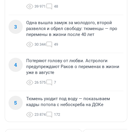
39 971
48
Одна вышла замуж за молодого, второй
3
развелся и обрел свободу: тюменцы — про
перемены в жизни после 40 лет
30 344
49
Потеряют голову от любви. Астрологи
4
предупреждают Раков о переменах в жизни
уже в августе
26 575
7
Тюмень уходит под воду — показываем
5
кадры потопа с небоскреба на ДОКе
23 874
172