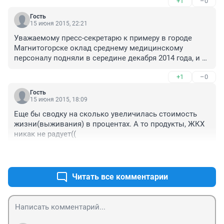
+1
–0
Гость
15 июня 2015, 22:21
Уважаемому пресс-секретарю к примеру в городе 
Магнитогорске оклад среднему медицинскому 
персоналу подняли в середине декабря 2014 года, и то 
подняли на 6 процентов а переменную часть убавили 
+1
–0
на туже цифру, а что в итоге информация к 
размышлению
Гость
15 июня 2015, 18:09
Еще бы сводку на сколько увеличилась стоимость 
жизни(выживания) в процентах. А то продукты, ЖКХ 
никак не радует((
+0
–0
Читать все комментарии