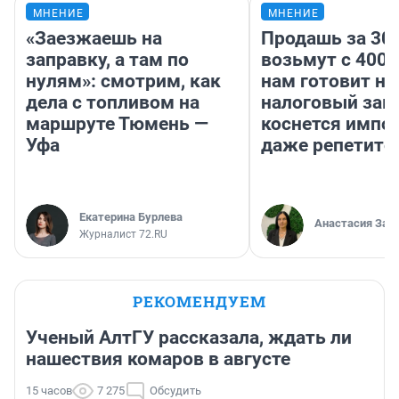
МНЕНИЕ
МНЕНИЕ
«Заезжаешь на
Продашь за 300
заправку, а там по
возьмут с 4000
нулям»: смотрим, как
нам готовит н
дела с топливом на
налоговый зако
маршруте Тюмень —
коснется импор
Уфа
даже репетито
Екатерина Бурлева
Анастасия Зав
Журналист 72.RU
РЕКОМЕНДУЕМ
Ученый АлтГУ рассказала, ждать ли
нашествия комаров в августе
15 часов
7 275
Обсудить