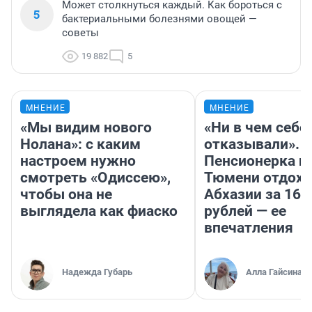
Может столкнуться каждый. Как бороться с
5
бактериальными болезнями овощей —
советы
19 882
5
МНЕНИЕ
МНЕНИЕ
«Мы видим нового
«Ни в чем себе
Нолана»: с каким
отказывали».
настроем нужно
Пенсионерка и
смотреть «Одиссею»,
Тюмени отдохн
чтобы она не
Абхазии за 160
выглядела как фиаско
рублей — ее
впечатления
Надежда Губарь
Алла Гайсина