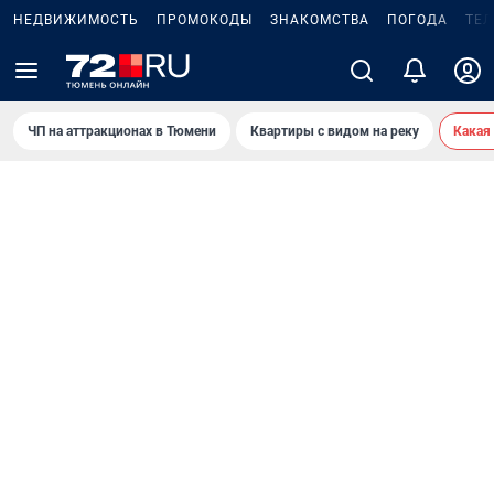
НЕДВИЖИМОСТЬ
ПРОМОКОДЫ
ЗНАКОМСТВА
ПОГОДА
ТЕ
ЧП на аттракционах в Тюмени
Квартиры с видом на реку
Какая