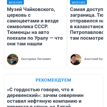
МНЕНИЕ
МНЕНИЕ
Музей Чайковского,
Самая доступн
церковь с
заграница. Тю
самоцветами и везде
отправился на
символика СССР.
в казахстански
Тюменцы на авто
Петропавловск
поехали по Уралу — что
там посмотрет
они там нашли
Екатерина Литкевич
Анатолий Кузн
РЕКОМЕНДУЕМ
«С гордостью говорю, что я
деревенский»: зачем северянин
оставил нефтяную компанию и
переехал в глушь на Алтай