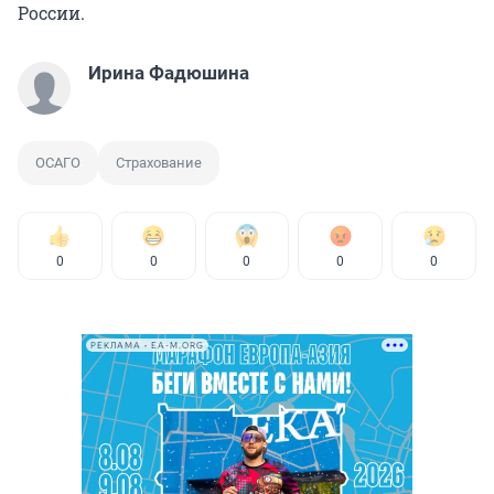
России.
Ирина Фадюшина
ОСАГО
Страхование
0
0
0
0
0
РЕКЛАМА • EA-M.ORG