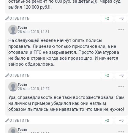
остальное ремонт по 600 руб. за деталь))). Через суд 
выбил 120 000 руб.!!!
+2
–0
ОТВЕТИТЬ
Гость
28 мая 2015, 14:31
На следующей неделе начнут опять полисы 
продавать. Лицензию только приостановили, а не 
отозвали и РГС не закрывается. Просто Хачатурова 
не было в стране когда всё произошло. И начнется 
заново обдираловка.
+2
–0
ОТВЕТИТЬ
Гость
28 мая 2015, 12:27
Ура, справедливость все таки восторжествовала! Сам 
на личном примере убедился как они наглым 
образом пытались мне навязать то что мне не нужно!
+2
–0
ОТВЕТИТЬ
Гость