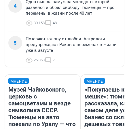
Одна вышла замуж за молодого, второй
4
развелся и обрел свободу: тюменцы — про
перемены в жизни после 40 лет
30 158
48
Потеряют голову от любви. Астрологи
5
предупреждают Раков о переменах в жизни
уже в августе
26 363
7
МНЕНИЕ
МНЕНИЕ
Музей Чайковского,
«Покупаешь ко
церковь с
мешке»: тюмен
самоцветами и везде
рассказала, как
символика СССР.
самом деле ус
Тюменцы на авто
бизнес со скл
поехали по Уралу — что
дешевых това