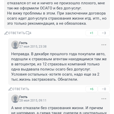
отказался от не и ничего не произошло плохого, мне 
так-же оформили ОСАГО и без доп-услуг.

Не вижу проблемы в этом. При заключении договора 
осаго идет доп-услуга страхования жизни итд. итп., но 
это только рекомендация, а не обязаловка.
+1
–3
ОТВЕТИТЬ
4
Гость
27 мая 2015, 23:38
Неправда. В декабре прошлого года покупали авто, 
подошли к страховым агентам находящимся там же 
в автоцентре, из 12 страховых компаний только 
одна выдавала полисы осаго без допуслуг. 
Условия остальных -хотите осаго, надо еще за 2 
тыс.жизнь застраховать. Обнаглели.
+6
–0
ОТВЕТИТЬ
Гость
28 мая 2015, 09:11
А мне отказали без страхования жизни. И причем 
не напрямую, а схема такая: очереди в центральных 