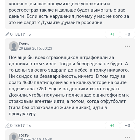
конечно ,вы щас пошумите ,все успокоятся и 
россгосстрах так же и дальше будет вымогать с вас 
деньги .Если есть нарушения ,почему у нас не кого за 
это не садят ? Думайте ,думайте россияне .
+1
–0
ОТВЕТИТЬ
Гость
29 мая 2015, 00:23
Почаще бы всех страховщиков штрафовали за 
допники в том числе. Тогда и беспредела не будет. А 
то цены за осаго задрали до небес, а толку никакого. 
Ни скидок за безаварийность, ничего. В том году за 
осаго 4600 платила,сейчас на калькуляторе на сайте 
подсчитала 7250. Еще и за допники хотят содрать. 
Дожили, чтобы получить полис,надо с диктофоном к 
страховым агентам идти, а потом, когда отфутболят 
(типа без страхования жизни никак), идти в 
прокуратуру.
+1
–0
ОТВЕТИТЬ
Гость
28 мая 2015, 16:40