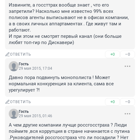
Извините, а госсттрах вообще знает , что его 
запретили? Насколько мне известно 99% всех 
полисов агенты выписывают не в офисах компании, 
а в своих личных аппартаментах . Где живут там и 
работают. 

И при этом не смотрят первый канал (они больше 
любят топ-гир по Дискавери)
+0
–0
ОТВЕТИТЬ
Гость
29 мая 2015, 17:04
Давно пора подвинуть монополиста ! Может 
нормальная конкуренция за клиента, сама все 
урегулирует ?!
+0
–0
ОТВЕТИТЬ
Гость
29 мая 2015, 01:46
А чем другие компании лучще россгосстраха ? Люди 
поймите ,вся коррупция в стране начинается с путина 
.Руководителей россгосстраха что ли посадили ? Нет 