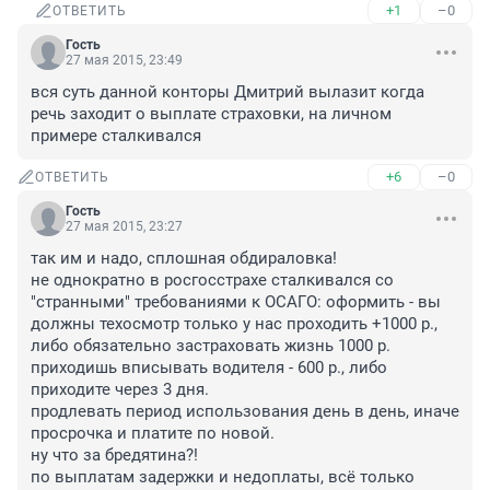
+1
–0
ОТВЕТИТЬ
Гость
27 мая 2015, 23:49
вся суть данной конторы Дмитрий вылазит когда 
речь заходит о выплате страховки, на личном 
примере сталкивался
+6
–0
ОТВЕТИТЬ
Гость
27 мая 2015, 23:27
так им и надо, сплошная обдираловка! 

не однократно в росгосстрахе сталкивался со 
"странными" требованиями к ОСАГО: оформить - вы 
должны техосмотр только у нас проходить +1000 р., 
либо обязательно застраховать жизнь 1000 р.

приходишь вписывать водителя - 600 р., либо 
приходите через 3 дня. 

продлевать период использования день в день, иначе 
просрочка и платите по новой.

ну что за бредятина?!

по выплатам задержки и недоплаты, всё только 