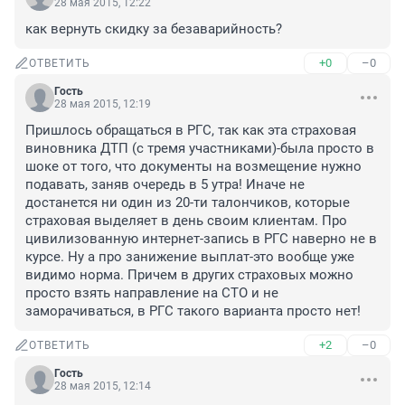
28 мая 2015, 12:22
как вернуть скидку за безаварийность?
+0
–0
ОТВЕТИТЬ
Гость
28 мая 2015, 12:19
Пришлось обращаться в РГС, так как эта страховая 
виновника ДТП (с тремя участниками)-была просто в 
шоке от того, что документы на возмещение нужно 
подавать, заняв очередь в 5 утра! Иначе не 
достанется ни один из 20-ти талончиков, которые 
страховая выделяет в день своим клиентам. Про 
цивилизованную интернет-запись в РГС наверно не в 
курсе. Ну а про занижение выплат-это вообще уже 
видимо норма. Причем в других страховых можно 
просто взять направление на СТО и не 
заморачиваться, в РГС такого варианта просто нет!
+2
–0
ОТВЕТИТЬ
Гость
28 мая 2015, 12:14