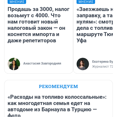
МНЕНИЕ
МНЕНИЕ
Продашь за 3000, налог
«Заезжаешь на
возьмут с 4000. Что
заправку, а там
нам готовит новый
нулям»: смотри
налоговый закон — он
дела с топливо
коснется импорта и
маршруте Тюм
даже репетиторов
Уфа
Екатерина Бур
Анастасия Завгородняя
Журналист 72.R
РЕКОМЕНДУЕМ
«Расходы на топливо колоссальные»:
как многодетная семья едет на
автодоме из Барнаула в Турцию —
фото