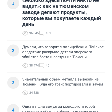
«Молоко здесь почти никто не
1
видит»: как на тюменском
заводе делают продукты,
которые вы покупаете каждый
день
96 345
131
Думали, что говорят с полицейским. Тайское
2
следствие раскрыло детали зверского
убийства брата и сестры из Тюмени
38 474
45
Значительный объем металла вывезли из
3
Тюмени. Куда его транспортировали и зачем
34 338
Одна вышла замуж за молодого, второй
4
развелся и обрел свободу: тюменцы — про