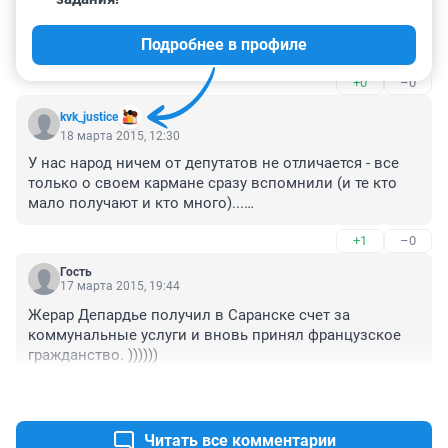
Гость
5 августа 2015, 21:04
Подробнее в профиле
Хотели капитализм!? хлебаем полной ложкой!
+0
–0
kvk_justice
18 марта 2015, 12:30
У нас народ ничем от депутатов не отличается - все 
только о своем кармане сразу вспомнили (и те кто 
мало получают и кто много)...

Никто так и не заметил что людей получающих 
+1
–0
больше 1 МРОТА уже признали "россиянами с 
высоким доходом". Одно то что если человек 
Гость
получает практически прожиточный минимум и его 
17 марта 2015, 19:44
доход признают высоким - уже маразм... Даже для 
Жерар Депардье получил в Саранске счет за 
слабо развитых стран...
коммунальные услуги и вновь принял французское 
гражданство. ))))))
+1
–0
Читать все комментарии