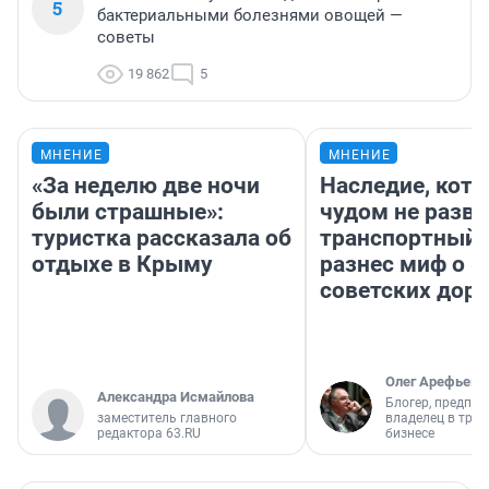
5
бактериальными болезнями овощей —
советы
19 862
5
МНЕНИЕ
МНЕНИЕ
«За неделю две ночи
Наследие, кото
были страшные»:
чудом не разва
туристка рассказала об
транспортный 
отдыхе в Крыму
разнес миф о 
советских доро
Олег Арефьев
Александра Исмайлова
Блогер, предпри
заместитель главного
владелец в тра
редактора 63.RU
бизнесе