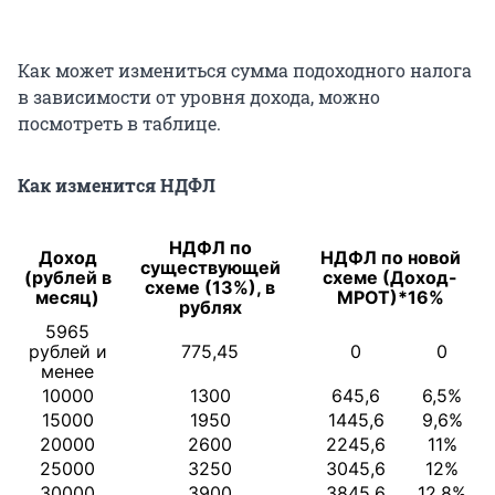
Как может измениться сумма подоходного налога
в зависимости от уровня дохода, можно
посмотреть в таблице.
Как изменится НДФЛ
НДФЛ по
Доход
НДФЛ по новой
существующей
(рублей в
схеме (Доход-
схеме (13%), в
месяц)
МРОТ)*16%
рублях
5965
рублей и
775,45
0
0
менее
10000
1300
645,6
6,5%
15000
1950
1445,6
9,6%
20000
2600
2245,6
11%
25000
3250
3045,6
12%
30000
3900
3845,6
12,8%