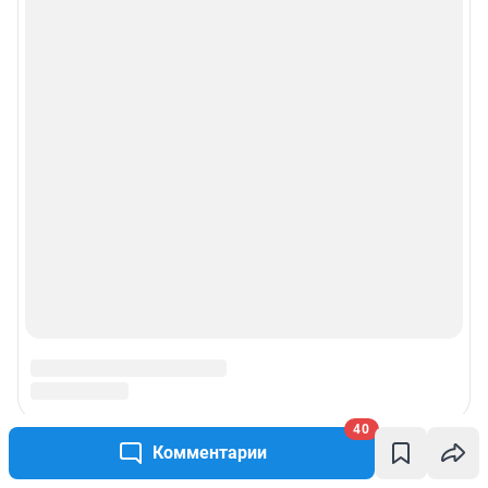
Реклама на сайте
Прайс-лист
О компании
Наши награды
Наши вакансии
Техподдержка
Предвыборная агитация
40
Статистика канала в MAX
Комментарии