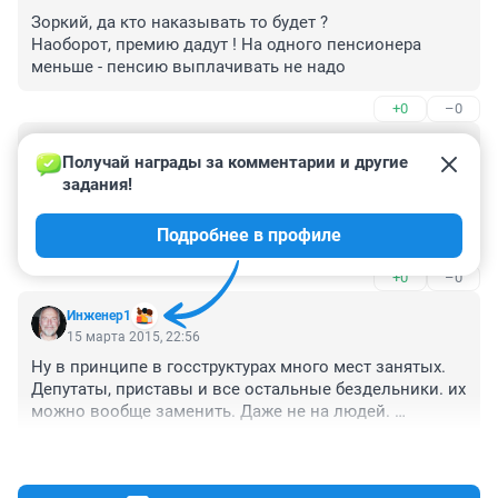
Зоркий, да кто наказывать то будет ?

Наоборот, премию дадут ! На одного пенсионера 
меньше - пенсию выплачивать не надо
+0
–0
Гость
17 марта 2015, 22:38
Получай награды за комментарии и другие 
задания!
Есть рабочие места с повышенной опасностью. На 
них пенсионерам работать крайне нежелательно! 
Подробнее в профиле
Если вдруг пенсионеру станет плохо и его затянет в 
оборудование, кого за это наказывать будут? И как?
+0
–0
Инженер1
15 марта 2015, 22:56
Ну в принципе в госструктурах много мест занятых. 
Депутаты, приставы и все остальные бездельники. их 
можно вообще заменить. Даже не на людей. 
Компьютер справится.
+0
–0