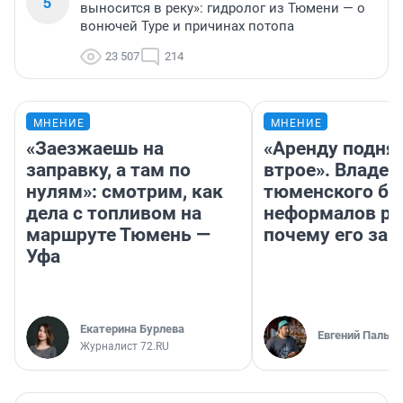
5
выносится в реку»: гидролог из Тюмени — о
вонючей Туре и причинах потопа
23 507
214
МНЕНИЕ
МНЕНИЕ
«Заезжаешь на
«Аренду подня
заправку, а там по
втрое». Владел
нулям»: смотрим, как
тюменского ба
дела с топливом на
неформалов ра
маршруте Тюмень —
почему его за
Уфа
Екатерина Бурлева
Евгений Пальян
Журналист 72.RU