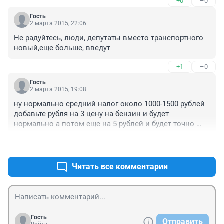
+0
–0
Гость
2 марта 2015, 22:06
Не радуйтесь, люди, депутаты вместо транспортного 
новый,еще больше, введут
+1
–0
Гость
2 марта 2015, 19:08
ну нормально средний налог около 1000-1500 рублей 
добавьте рубля на 3 цену на бензин и будет 
нормально а потом еще на 5 рублей и будет точно 
справедливо депутатом то все равно сколько будет 
+0
–0
стоиь бензин они передвигаются на служебных авто, 
а вот налог за свой майбах или порше платить очень 
не хочется
Читать все комментарии
Гость
Отправить