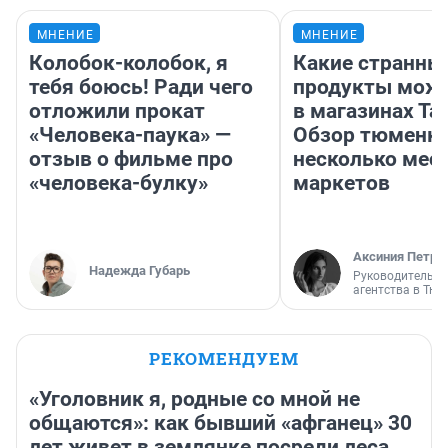
МНЕНИЕ
МНЕНИЕ
Колобок-колобок, я
Какие странны
тебя боюсь! Ради чего
продукты можн
отложили прокат
в магазинах Та
«Человека-паука» —
Обзор тюменки
отзыв о фильме про
несколько мес
«человека-булку»
маркетов
Аксиния Петро
Надежда Губарь
Руководитель м
агентства в Тю
РЕКОМЕНДУЕМ
«Уголовник я, родные со мной не
общаются»: как бывший «афганец» 30
лет живет в землянке посреди леса