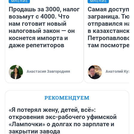
МНЕНИЕ
МНЕНИЕ
Продашь за 3000, налог
Самая доступн
возьмут с 4000. Что
заграница. Тю
нам готовит новый
отправился на
налоговый закон — он
в казахстански
коснется импорта и
Петропавловск
даже репетиторов
там посмотрет
Анастасия Завгородняя
Анатолий Кузн
РЕКОМЕНДУЕМ
«Я потерял жену, детей, всё»:
откровения экс-рабочего уфимской
«Лампочки» о долгах по зарплате и
закрытии завода