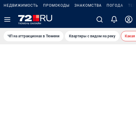
НЕДВИЖИМОСТЬ
ПРОМОКОДЫ
ЗНАКОМСТВА
ПОГОДА
ТЕ
ЧП на аттракционах в Тюмени
Квартиры с видом на реку
Какая