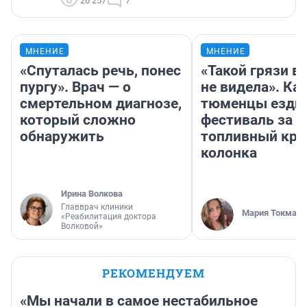
26 257
7
МНЕНИЕ
МНЕНИЕ
«Спуталась речь, понес
«Такой грязи в
пургу». Врач — о
не видела». Ка
смертельном диагнозе,
тюменцы ездил
который сложно
фестиваль за 9
обнаружить
топливный кри
колонка
Ирина Волкова
Главврач клиники
Мария Токмако
«Реабилитация доктора
Волковой»
РЕКОМЕНДУЕМ
«Мы начали в самое нестабильное