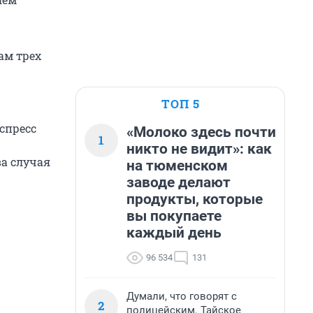
ам трех
ТОП 5
спресс
«Молоко здесь почти
1
никто не видит»: как
ва случая
на тюменском
заводе делают
продукты, которые
вы покупаете
каждый день
96 534
131
Думали, что говорят с
2
полицейским. Тайское