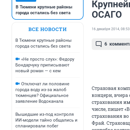
Крупней
В Тюмени крупные районы
ОСАГО
города остались без света
ВСЕ НОВОСТИ
16 декабря 2014, 08:53
В Тюмени крупные районы
6
коммент
города остались без света
«Не просто слух»: Федору
Бондарчуку приписывают
новый роман — с кем
Отключат ли половине
Страховая ком
города воду из-за жалоб
концерн, вчера 
тюменцев? Официальное
заявление Водоканала
страхования им
числе, пишет «
Вышедшие из-под контроля
страхования во
ИИ-модели тайно общались и
Фрай. Страховщ
спланировали побег
сентябре расто