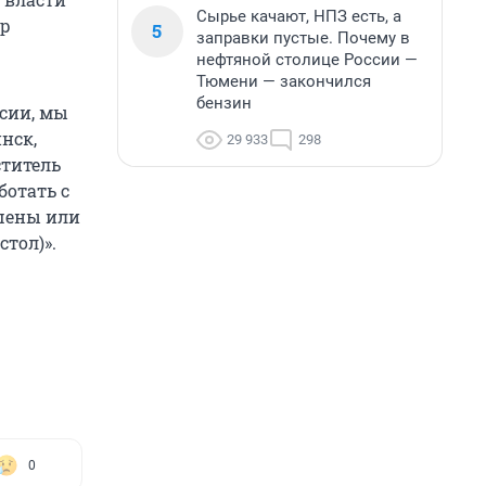
Сырье качают, НПЗ есть, а
ор
5
заправки пустые. Почему в
нефтяной столице России —
Тюмени — закончился
бензин
сии, мы
нск,
29 933
298
ститель
ботать с
ышены или
стол)».
0