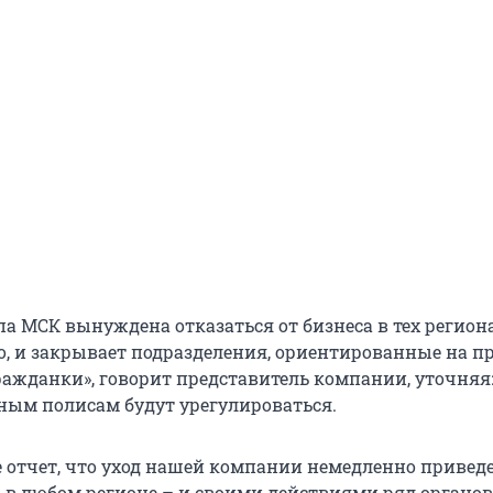
а МСК вынуждена отказаться от бизнеса в тех региона
, и закрывает подразделения, ориентированные на п
ражданки», говорит представитель компании, уточняя
ным полисам будут урегулироваться.
е отчет, что уход нашей компании немедленно приведе
 в любом регионе – и своими действиями ряд органов