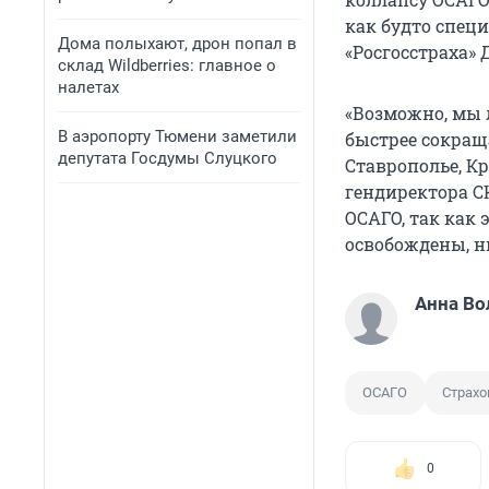
как будто специ
Дома полыхают, дрон попал в
«Росгосстраха»
склад Wildberries: главное о
налетах
«Возможно, мы 
В аэропорту Тюмени заметили
быстрее сокращ
депутата Госдумы Слуцкого
Ставрополье, Кр
гендиректора С
ОСАГО, так как 
освобождены, ни
Анна Во
ОСАГО
Страхо
0