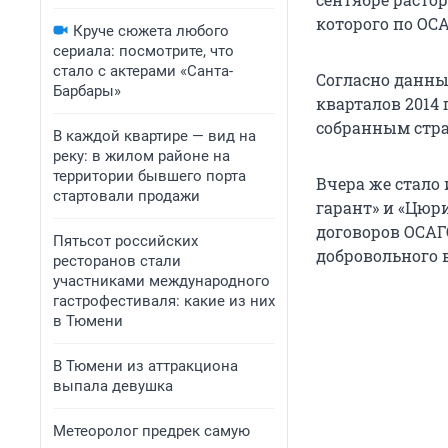
которого по ОСА
Круче сюжета любого
сериала: посмотрите, что
стало с актерами «Санта-
Согласно данны
Барбары»
кварталов 2014 
собранным стр
В каждой квартире — вид на
реку: в жилом районе на
территории бывшего порта
Вчера же стало
стартовали продажи
гарант» и «Цюр
договоров ОСАГО
Пятьсот российских
добровольного 
ресторанов стали
участниками международного
гастрофестиваля: какие из них
в Тюмени
В Тюмени из аттракциона
выпала девушка
Метеоролог предрек самую