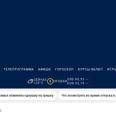
ТЕЛЕПРОГРАММА
АФИША
ГОРОСКОП
КУРСЫ ВАЛЮТ
ИГР
USD 80,93
СЕЙЧАС
4
ПРОБКИ
+20°C
EUR 93,19
семья обменяла однушку на трешку
Что посмотреть во время отпуска в
А