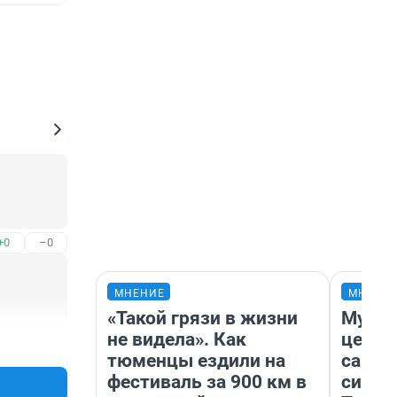
+0
–0
МНЕНИЕ
МНЕНИ
«Такой грязи в жизни
Музей
не видела». Как
церко
+0
–0
тюменцы ездили на
самоц
фестиваль за 900 км в
симво