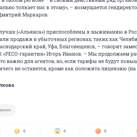
ально толкает нас к этому», – возмущается гендирект
 Дмитрий Маркаров.
лучше («Альянса») приспособлены к выживанию в Рос
али продажи в убыточных регионах, таких как Челяби
аснодарский край, Уфа, Благовещенск, – говорит заме
К «РЕСО-гарантия» Игорь Иванов. – Мы продолжаем ра
это важно для агентов, но, если тарифы не будут пов
чего не останется, кроме как положить лицензию (на 
лкова
вание
0
0
0