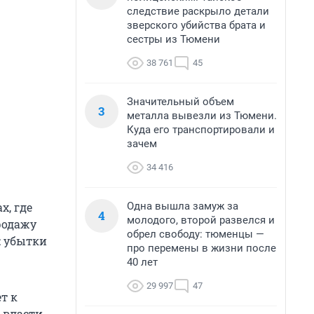
следствие раскрыло детали
зверского убийства брата и
сестры из Тюмени
38 761
45
Значительный объем
3
металла вывезли из Тюмени.
Куда его транспортировали и
зачем
34 416
Одна вышла замуж за
х, где
4
молодого, второй развелся и
родажу
обрел свободу: тюменцы —
: убытки
про перемены в жизни после
40 лет
29 997
47
т к
 власти