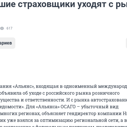
шие страховщики уходят с р
617
ариев
пания «Альянс», входящая в одноименный междунаро
объявила об уходе с российского рынка розничного
ущества и ответственности. И с рынка автострахован
Ведомости». Для «Альянса» ОСАГО – убыточный вид
 многих регионах, объясняет гендиректор компании Н
ик уже взялся за оптимизацию региональной сети, а в
рг соглашение с федеральным партнером, представите