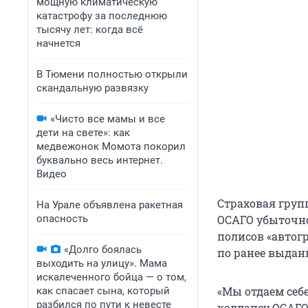
мощную климатическую
катастрофу за последнюю
тысячу лет: когда всё
начнется
В Тюмени полностью открыли
скандальную развязку
«Чисто все мамы и все
дети на свете»: как
медвежонок Момота покорил
буквально весь интернет.
Видео
Страховая групп
На Урале объявлена ракетная
опасность
ОСАГО убыточно
полисов «автог
«Долго боялась
по ранее выдан
выходить на улицу». Мама
искалеченного бойца — о том,
«Мы отдаем себ
как спасает сына, который
разбился по пути к невесте
коллапсу ОСАГО