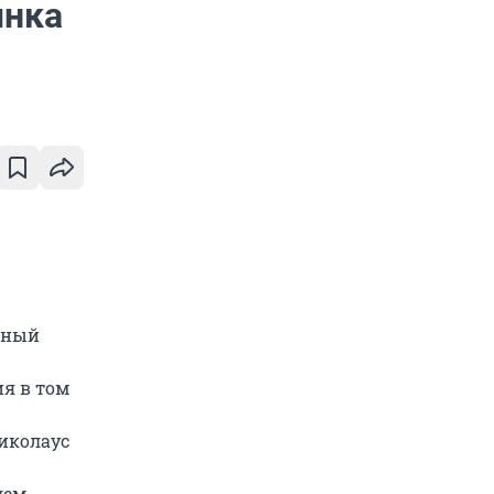
ынка
дный
ия в том
иколаус
лем