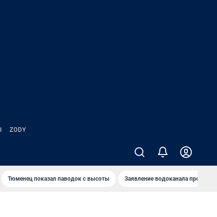
Ы
ZODY
Тюменец показал паводок с высоты
Заявление водоканала про запа