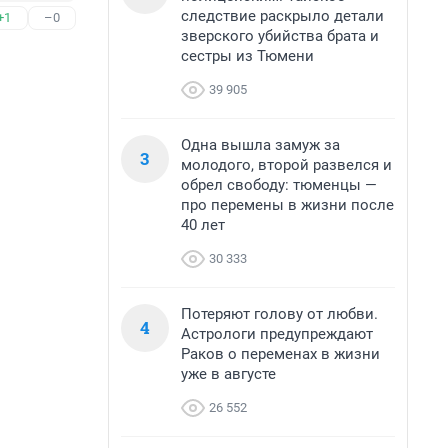
следствие раскрыло детали
+1
–0
зверского убийства брата и
сестры из Тюмени
39 905
Одна вышла замуж за
3
молодого, второй развелся и
обрел свободу: тюменцы —
про перемены в жизни после
40 лет
30 333
Потеряют голову от любви.
4
Астрологи предупреждают
Раков о переменах в жизни
уже в августе
26 552