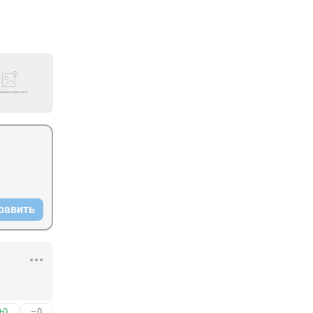
равить
+0
–0