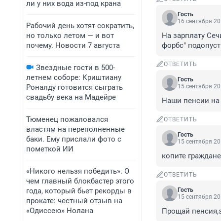
ли у них вода из-под крана
Гость
16 сентября 20
Рабочий день хотят сократить,
но только летом — и вот
На зарплату Сеч
почему. Новости 7 августа
форбс" подопус
ОТВЕТИТЬ
Звездные гости в 500-
летнем соборе: Криштиану
Гость
Роналду готовится сыграть
15 сентября 20
свадьбу века на Мадейре
Наши пенсии на 
Тюменец пожаловался
ОТВЕТИТЬ
властям на переполненные
Гость
баки. Ему прислали фото с
15 сентября 20
пометкой ИИ
копите граждане
«Никого нельзя победить». О
ОТВЕТИТЬ
чем главный блокбастер этого
года, который бьет рекорды в
Гость
15 сентября 20
прокате: честный отзыв на
«Одиссею» Нолана
Прощай пенсия,з