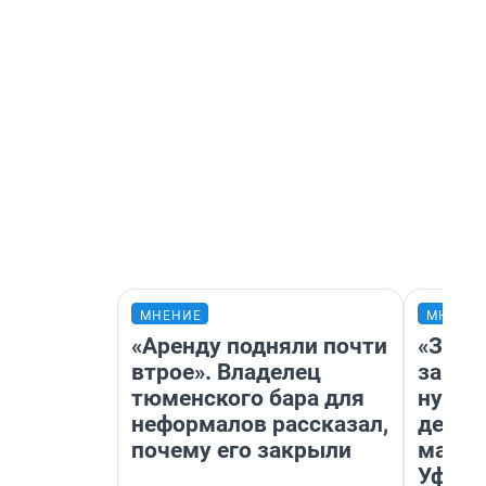
МНЕНИЕ
МНЕНИ
«Аренду подняли почти
«Заез
втрое». Владелец
заправ
тюменского бара для
нулям
неформалов рассказал,
дела 
почему его закрыли
маршр
Уфа