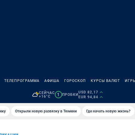
ТЕЛЕПРОГРАММА
АФИША
ГОРОСКОП
КУРСЫ ВАЛЮТ
ИГР
USD 82,17
СЕЙЧАС
1
ПРОБКИ
+16°C
EUR 94,84
еку
Открыли новую развязку в Тюмени
Где начать новую жизнь?