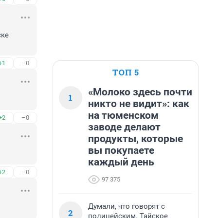
ке 
+1
–0
ТОП 5
«Молоко здесь почти
1
никто не видит»: как
на тюменском
+2
–0
заводе делают
продукты, которые
вы покупаете
каждый день
+2
–0
97 375
Думали, что говорят с
2
полицейским. Тайское