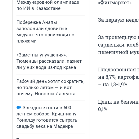
«Финмаркет».
Международной олимпиаде
по ИИ в Казахстане
За первую недел
Побережье Анапы
заполонили ядовитые
медузы: что происходит с
За прошедшую не
пляжами
сардельки, колб
пшеничной муки,
«Заметны улучшения».
Тюменцы рассказали, пахнет
ли у них вода из-под крана
Плодоовощная пр
на 8,7%, картоф
Рабочий день хотят сократить,
– на 1,3-1,9%.
но только летом — и вот
почему. Новости 7 августа
Цены на бензин
Звездные гости в 500-
0,1%.
летнем соборе: Криштиану
Роналду готовится сыграть
свадьбу века на Мадейре