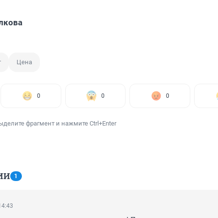
лкова
т
Цена
0
0
0
ыделите фрагмент и нажмите Ctrl+Enter
ИИ
1
14:43