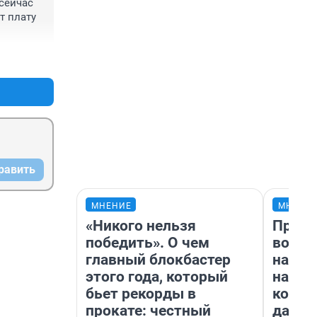
сейчас 
 плату 
+0
–0
равить
МНЕНИЕ
МНЕНИ
«Никого нельзя
Прода
победить». О чем
возьм
главный блокбастер
нам г
этого года, который
налог
бьет рекорды в
косне
прокате: честный
даже 