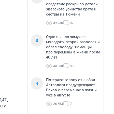
следствие раскрыло детали
зверского убийства брата и
сестры из Тюмени
39 936
47
Одна вышла замуж за
3
молодого, второй развелся и
обрел свободу: тюменцы —
про перемены в жизни после
40 лет
30 338
49
Потеряют голову от любви.
4
Астрологи предупреждают
Раков о переменах в жизни
уже в августе
,4%,
26 563
7
ных