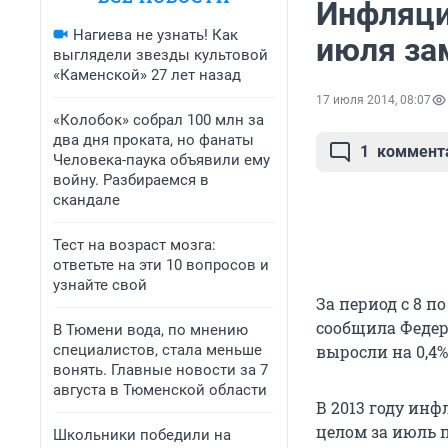
Инфляция
Нагиева не узнать! Как
июля за
выглядели звезды культовой
«Каменской» 27 лет назад
17 июля 2014, 08:07
«Колобок» собрал 100 млн за
два дня проката, но фанаты
1
коммент
Человека-паука объявили ему
войну. Разбираемся в
скандале
Тест на возраст мозга:
ответьте на эти 10 вопросов и
узнайте свой
За период с 8 п
сообщила Федер
В Тюмени вода, по мнению
специалистов, стала меньше
выросли на 0,4%,
вонять. Главные новости за 7
августа в Тюменской области
В 2013 году инфл
целом за июль п
Школьники победили на