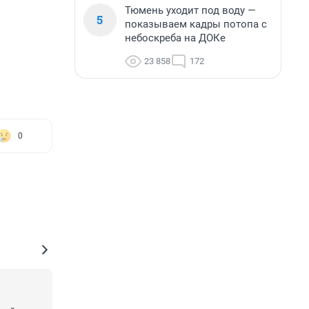
Тюмень уходит под воду —
5
показываем кадры потопа с
небоскреба на ДОКе
23 858
172
0