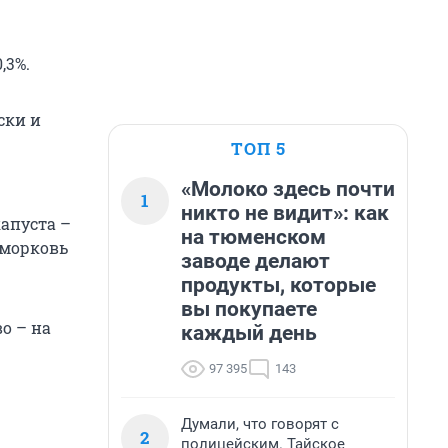
,3%.
ски и
ТОП 5
«Молоко здесь почти
1
никто не видит»: как
капуста –
на тюменском
и морковь
заводе делают
продукты, которые
вы покупаете
о – на
каждый день
97 395
143
Думали, что говорят с
2
полицейским. Тайское