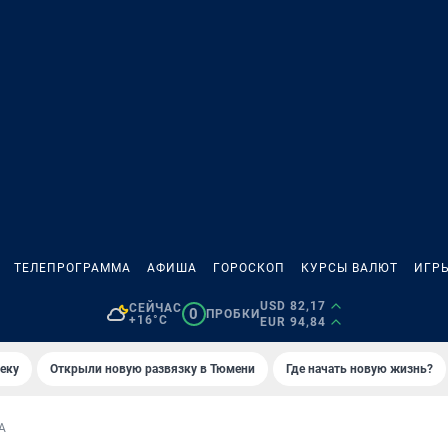
ТЕЛЕПРОГРАММА
АФИША
ГОРОСКОП
КУРСЫ ВАЛЮТ
ИГР
USD 82,17
СЕЙЧАС
0
ПРОБКИ
+16°C
EUR 94,84
еку
Открыли новую развязку в Тюмени
Где начать новую жизнь?
А