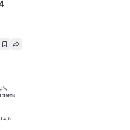
4
1%,
я цены
1%, в