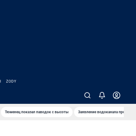
Ы
ZODY
Тюменец показал паводок с высоты
Заявление водоканала про запа