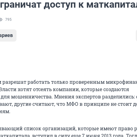
граничат доступ к маткапита
795
ариев
м разрешат работать только проверенным микрофин
Власти хотят отсеять компании, которые создаются
для мошенничества. Мнения экспертов разделились:
ают, другие считают, что МФО в принципе не стоит д
иям.
ивающий список организаций, которые имеют право р
аткапитала, вступил в силу еще 7 июня 2013 года. Тогд