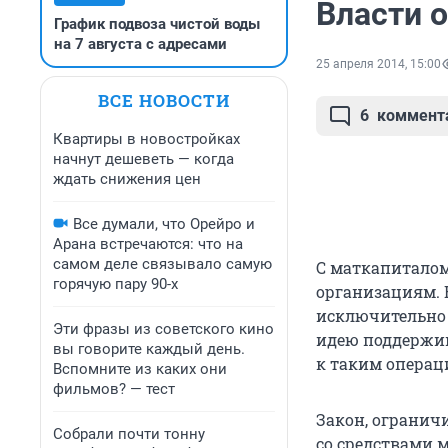
Власти о
График подвоза чистой воды
на 7 августа с адресами
25 апреля 2014, 15:00
ВСЕ НОВОСТИ
6
коммент
Квартиры в новостройках
начнут дешеветь — когда
ждать снижения цен
Все думали, что Орейро и
Арана встречаются: что на
самом деле связывало самую
С маткапитало
горячую пару 90-х
организациям. 
исключительно 
Эти фразы из советского кино
идею поддержив
вы говорите каждый день.
к таким операц
Вспомните из каких они
фильмов? — тест
Закон, огранич
Собрали почти тонну
со средствами м