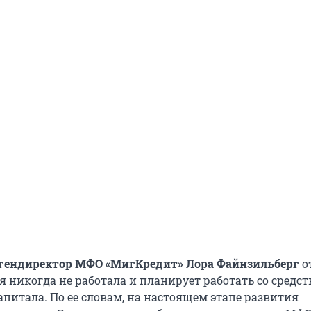
г
ендиректор МФО «МигКредит» Лора Файнзильберг
о
я никогда не работала и планирует работать со средс
питала. По ее словам, на настоящем этапе развития