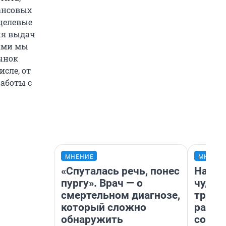
ансовых
целевые
ия выдач
ями мы
ынок
сле, от
аботы с
МНЕНИЕ
МНЕНИ
«Спуталась речь, понес
Насле
пургу». Врач — о
чудом
смертельном диагнозе,
транс
который сложно
разне
обнаружить
совет