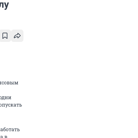
лу
ансовым
 одни
опускать
аботать
а в