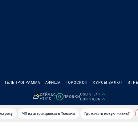
ТЕЛЕПРОГРАММА
АФИША
ГОРОСКОП
КУРСЫ ВАЛЮТ
ИГР
USD 81,41
СЕЙЧАС
0
ПРОБКИ
+14°C
EUR 94,06
на реку
ЧП на аттракционах в Тюмени
Где начать новую жизнь?