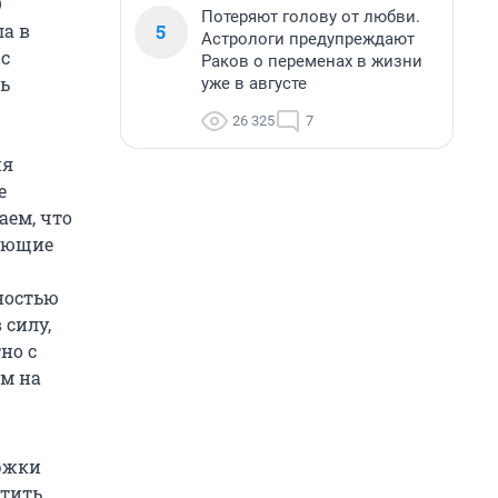
О
Потеряют голову от любви.
5
а в
Астрологи предупреждают
с
Раков о переменах в жизни
ь
уже в августе
26 325
7
ия
е
аем, что
чающие
нностью
 силу,
но с
ом на
ержки
тить,