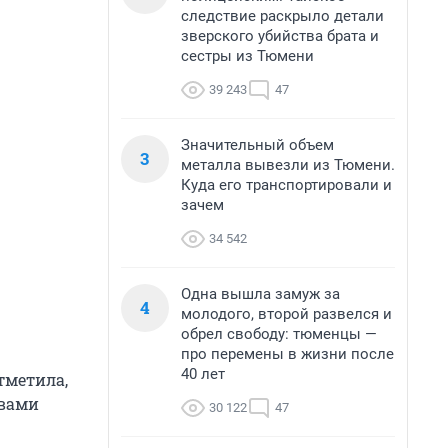
следствие раскрыло детали
зверского убийства брата и
сестры из Тюмени
39 243
47
Значительный объем
3
металла вывезли из Тюмени.
Куда его транспортировали и
зачем
34 542
Одна вышла замуж за
4
молодого, второй развелся и
обрел свободу: тюменцы —
про перемены в жизни после
40 лет
тметила,
твами
30 122
47