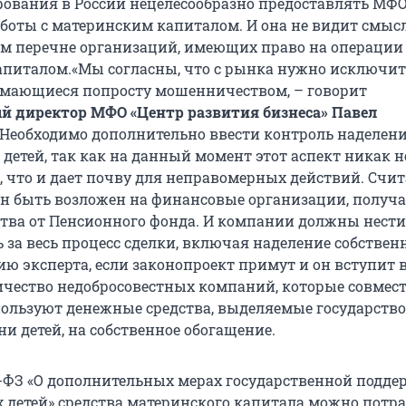
вания в России нецелесообразно предоставлять МФ
боты с материнским капиталом. И она не видит смысл
м перечне организаций, имеющих право на операции 
питалом.«Мы согласны, что с рынка нужно исключит
мающиеся попросту мошенничеством, – говорит
й директор МФО «Центр развития бизнеса» Павел
– Необходимо дополнительно ввести контроль наделен
детей, так как на данный момент этот аспект никак н
, что и дает почву для неправомерных действий. Счит
н быть возложен на финансовые организации, полу
тва от Пенсионного фонда. И компании должны нести
 за весь процесс сделки, включая наделение собстве
ию эксперта, если законопроект примут и он вступит в
ичество недобросовестных компаний, которые совмест
ользуют денежные средства, выделяемые государств
и детей, на собственное обогащение.
-ФЗ «О дополнительных мерах государственной подд
 детей» средства материнского капитала можно потра