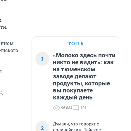
м
ти.
ТОП 5
данном
инского
«Молоко здесь почти
1
никто не видит»: как
на тюменском
я
заводе делают
продукты, которые
вы покупаете
О,
каждый день
96 834
131
Думали, что говорят с
2
полицейским. Тайское