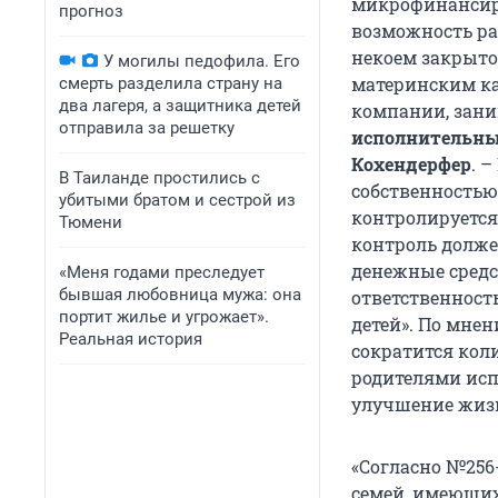
микрофинансиро
прогноз
возможность ра
некоем закрыто
У могилы педофила. Его
материнским ка
смерть разделила страну на
два лагеря, а защитника детей
компании, зани
отправила за решетку
исполнительны
Кохендерфер
. 
В Таиланде простились с
собственностью 
убитыми братом и сестрой из
контролируется
Тюмени
контроль долже
денежные средс
«Меня годами преследует
бывшая любовница мужа: она
ответственность
портит жилье и угрожает».
детей». По мнен
Реальная история
сократится кол
родителями исп
улучшение жизн
«Согласно №256
семей, имеющих