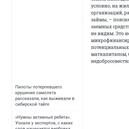
условно, на жи
организаций, р
займы, – поясн
заемных средс
не видим. Это 
микрофинансиро
потенциальных 
маткапиталом, 
недобросовестн
Пилоты потерпевшего
крушение самолета
рассказали, как выживали в
сибирской тайге
«Нужны активные ребята».
Узнали у экспертов, с каких
слов начинается вербовка