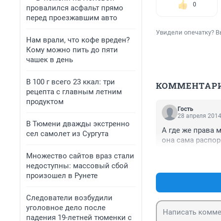
0
провалился асфальт прямо
перед проезжавшим авто
Увидели опечатку? В
Нам врали, что кофе вреден?
Кому можно пить до пяти
чашек в день
В 100 г всего 23 ккал: три
КОММЕНТАР
рецепта с главным летним
продуктом
Гость
28 апреля 2014
В Тюмени дважды экстренно
А где же права 
сел самолет из Сургута
она сама распор
Множество сайтов враз стали
недоступны: массовый сбой
произошел в Рунете
Следователи возбудили
уголовное дело после
падения 19-летней тюменки с