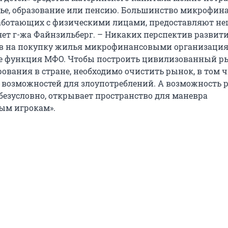
лье, образование или пенсию. Большинство микрофин
аботающих с физическими лицами, предоставляют не
яет г-жа Файнзильберг. – Никаких перспектив развит
тв на покупку жилья микрофинансовыми организаци
не функция МФО. Чтобы построить цивилизованный р
вания в стране, необходимо очистить рынок, в том чи
возможностей для злоупотреблений. А возможность р
безусловно, открывает пространство для маневра
ым игрокам».