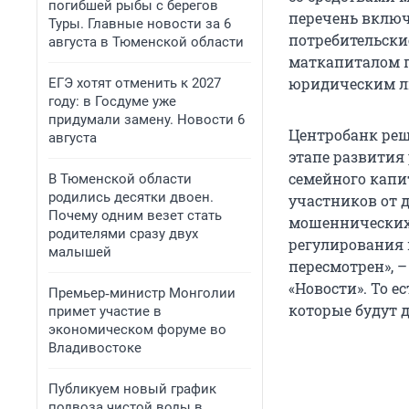
погибшей рыбы с берегов
перечень включ
Туры. Главные новости за 6
потребительски
августа в Тюменской области
маткапиталом 
юридическим ли
ЕГЭ хотят отменить к 2027
году: в Госдуме уже
придумали замену. Новости 6
Центробанк реши
августа
этапе развития
семейного капи
В Тюменской области
родились десятки двоен.
участников от 
Почему одним везет стать
мошеннических 
родителями сразу двух
регулирования 
малышей
пересмотрен», 
«Новости». То 
Премьер‑министр Монголии
которые будут 
примет участие в
экономическом форуме во
Владивостоке
Публикуем новый график
подвоза чистой воды в