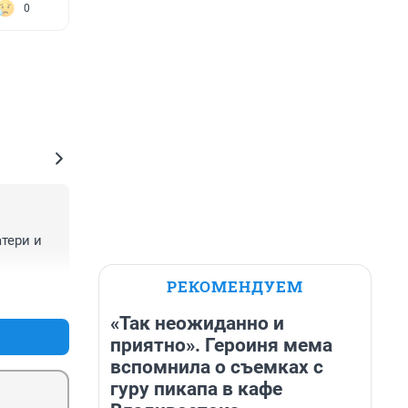
0
ери и 
РЕКОМЕНДУЕМ
+0
–0
«Так неожиданно и
приятно». Героиня мема
вспомнила о съемках с
гуру пикапа в кафе