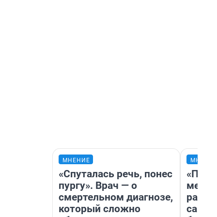
МНЕНИЕ
МНЕНИ
«Спуталась речь, понес
«Поку
пургу». Врач — о
мешке
смертельном диагнозе,
расска
который сложно
самом