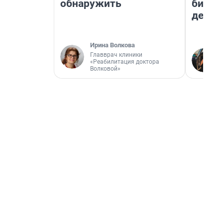
обнаружить
бизне
дешев
Ирина Волкова
Главврач клиники
«Реабилитация доктора
Волковой»