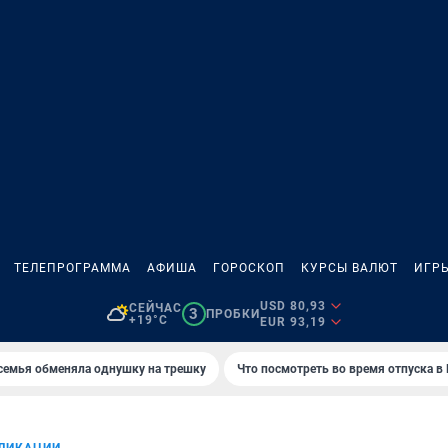
ТЕЛЕПРОГРАММА
АФИША
ГОРОСКОП
КУРСЫ ВАЛЮТ
ИГР
USD 80,93
СЕЙЧАС
3
ПРОБКИ
+19°C
EUR 93,19
семья обменяла однушку на трешку
Что посмотреть во время отпуска в