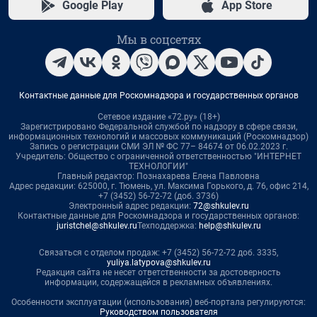
Google Play
App Store
Мы в соцсетях
Контактные данные для Роскомнадзора и государственных органов
Сетевое издание «72.ру» (18+)
Зарегистрировано Федеральной службой по надзору в сфере связи,
информационных технологий и массовых коммуникаций (Роскомнадзор)
Запись о регистрации СМИ ЭЛ № ФС 77– 84674 от 06.02.2023 г.
Учредитель: Общество с ограниченной ответственностью "ИНТЕРНЕТ
ТЕХНОЛОГИИ"
Главный редактор: Познахарева Елена Павловна
Адрес редакции: 625000, г. Тюмень, ул. Максима Горького, д. 76, офис 214,
+7 (3452) 56-72-72 (доб. 3736)
Электронный адрес редакции:
72@shkulev.ru
Контактные данные для Роскомнадзора и государственных органов:
juristchel@shkulev.ru
Техподдержка:
help@shkulev.ru
Связаться с отделом продаж: +7 (3452) 56-72-72 доб. 3335,
yuliya.latypova@shkulev.ru
Редакция сайта не несет ответственности за достоверность
информации, содержащейся в рекламных объявлениях.
Особенности эксплуатации (использования) веб-портала регулируются:
Руководством пользователя