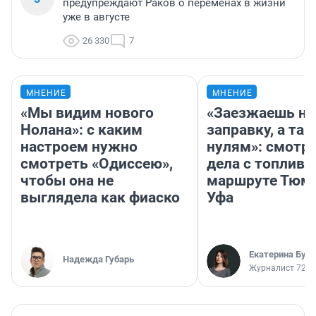
предупреждают Раков о переменах в жизни
уже в августе
26 330
7
МНЕНИЕ
МНЕНИЕ
«Мы видим нового
«Заезжаешь на
Нолана»: с каким
заправку, а там
настроем нужно
нулям»: смотри
смотреть «Одиссею»,
дела с топливо
чтобы она не
маршруте Тюм
выглядела как фиаско
Уфа
Екатерина Бур
Надежда Губарь
Журналист 72.R