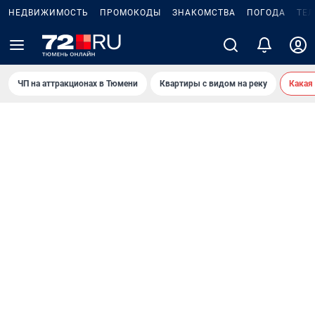
НЕДВИЖИМОСТЬ
ПРОМОКОДЫ
ЗНАКОМСТВА
ПОГОДА
ТЕ
ЧП на аттракционах в Тюмени
Квартиры с видом на реку
Какая