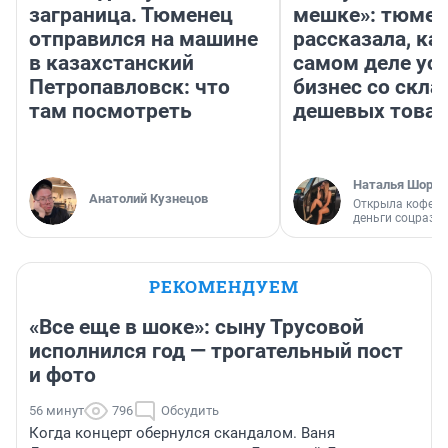
заграница. Тюменец
мешке»: тюмен
отправился на машине
рассказала, как
в казахстанский
самом деле ус
Петропавловск: что
бизнес со скл
там посмотреть
дешевых това
Наталья Шорох
Анатолий Кузнецов
Открыла кофейн
деньги соцразв
РЕКОМЕНДУЕМ
«Все еще в шоке»: сыну Трусовой
исполнился год — трогательный пост
и фото
56 минут
796
Обсудить
Когда концерт обернулся скандалом. Ваня