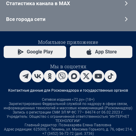
Статистика канала в MAX
Все города сети
Мобильное приложение
Google Play
App Store
Мы в соцсетях
Контактные данные для Роскомнадзора и государственных органов
Сетевое издание «72.ру» (18+)
Зарегистрировано Федеральной службой по надзору в сфере связи,
информационных технологий и массовых коммуникаций (Роскомнадзор)
Запись о регистрации СМИ ЭЛ № ФС 77– 84674 от 06.02.2023 г.
Учредитель: Общество с ограниченной ответственностью "ИНТЕРНЕТ
ТЕХНОЛОГИИ"
Главный редактор: Познахарева Елена Павловна
Адрес редакции: 625000, г. Тюмень, ул. Максима Горького, д. 76, офис 214,
+7 (3452) 56-72-72 (доб. 3736)