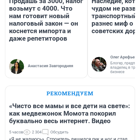
Продашь за 3000, налог
Наследие, кото
возьмут с 4000. Что
чудом не разва
нам готовит новый
транспортный 
налоговый закон — он
разнес миф о 
коснется импорта и
советских доро
даже репетиторов
Олег Арефьев
Блогер, предпри
Анастасия Завгородняя
владелец в тра
бизнесе
РЕКОМЕНДУЕМ
«Чисто все мамы и все дети на свете»:
как медвежонок Момота покорил
буквально весь интернет. Видео
5 часов
2 304
Обсудить
«Я не жалуюсь». Строитель лишился рук и ног и стал