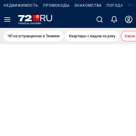
НЕДВИЖИМОСТЬ
ПРОМОКОДЫ
ЗНАКОМСТВА
ПОГОДА
ТЕ
ЧП на аттракционах в Тюмени
Квартиры с видом на реку
Какая