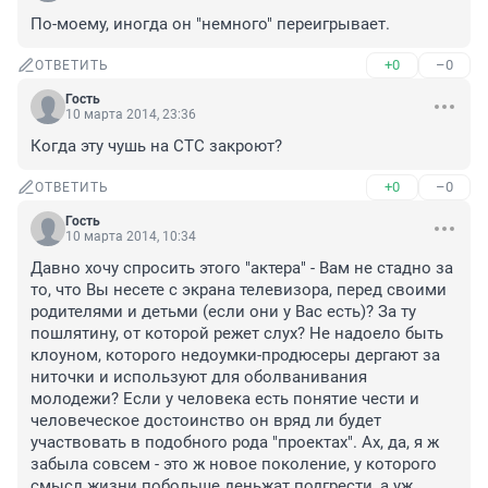
По-моему, иногда он "немного" переигрывает.
+0
–0
ОТВЕТИТЬ
Гость
10 марта 2014, 23:36
Когда эту чушь на СТС закроют?
+0
–0
ОТВЕТИТЬ
Гость
10 марта 2014, 10:34
Давно хочу спросить этого "актера" - Вам не стадно за 
то, что Вы несете с экрана телевизора, перед своими 
родителями и детьми (если они у Вас есть)? За ту 
пошлятину, от которой режет слух? Не надоело быть 
клоуном, которого недоумки-продюсеры дергают за 
ниточки и используют для оболванивания 
молодежи? Если у человека есть понятие чести и 
человеческое достоинство он вряд ли будет 
участвовать в подобного рода "проектах". Ах, да, я ж 
забыла совсем - это ж новое поколение, у которого 
смысл жизни побольше деньжат подгрести, а уж 