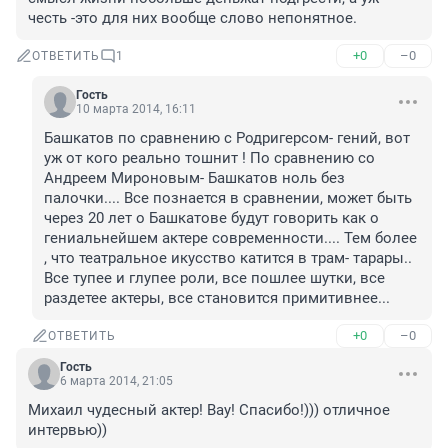
честь -это для них вообще слово непонятное.
+0
–0
ОТВЕТИТЬ
1
Гость
10 марта 2014, 16:11
Башкатов по сравнению с Родригерсом- гений, вот 
уж от кого реально тошнит ! По сравнению со 
Андреем Мироновым- Башкатов ноль без 
палочки.... Все познается в сравнении, может быть 
через 20 лет о Башкатове будут говорить как о 
гениальнейшем актере современности.... Тем более 
, что театральное икусство катится в трам- тарары.. 
Все тупее и глупее роли, все пошлее шутки, все 
раздетее актеры, все становится примитивнее...
+0
–0
ОТВЕТИТЬ
Гость
6 марта 2014, 21:05
Михаил чудесный актер! Вау! Спасибо!))) отличное 
интервью))