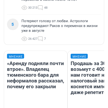
30 213
48
Потеряют голову от любви. Астрологи
5
предупреждают Раков о переменах в жизни
уже в августе
26 427
7
МНЕНИЕ
МНЕНИЕ
«Аренду подняли почти
Продашь за 300
втрое». Владелец
возьмут с 4000
тюменского бара для
нам готовит н
неформалов рассказал,
налоговый зако
почему его закрыли
коснется импор
даже репетито