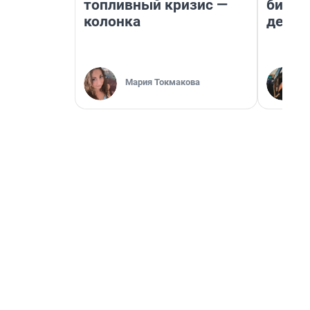
топливный кризис —
бизне
колонка
дешев
Мария Токмакова