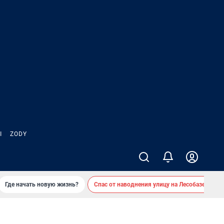
Ы
ZODY
Где начать новую жизнь?
Спас от наводнения улицу на Лесобазе
Д