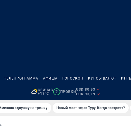
ТЕЛЕПРОГРАММА
АФИША
ГОРОСКОП
КУРСЫ ВАЛЮТ
ИГР
USD 80,93
СЕЙЧАС
2
ПРОБКИ
+19°C
EUR 93,19
бменяла однушку на трешку
Новый мост через Туру. Когда построят?
А