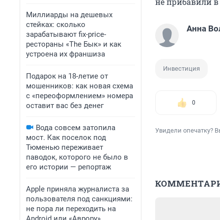
не прибавили в 
Миллиарды на дешевых
стейках: сколько
Анна Во
зарабатывают fix-price-
рестораны «The Бык» и как
устроена их франшиза
Инвестиция
Подарок на 18-летие от
мошенников: как новая схема
с «переоформлением» номера
0
оставит вас без денег
Вода совсем затопила
Увидели опечатку? В
мост. Как поселок под
Тюменью переживает
паводок, которого не было в
его истории — репортаж
КОММЕНТАР
Apple приняла журналиста за
пользователя под санкциями:
не пора ли переходить на
Android или «Аврору»