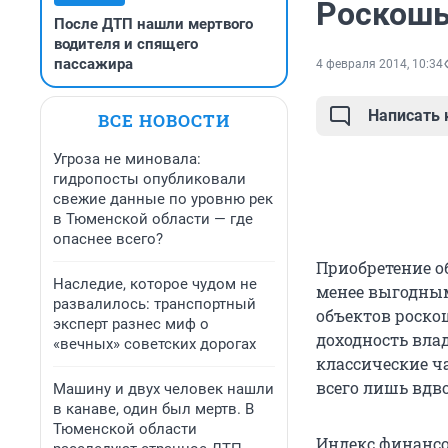
Роскошь
После ДТП нашли мертвого
водителя и спящего
пассажира
4 февраля 2014, 10:34
Написать
ВСЕ НОВОСТИ
Угроза не миновала:
гидропосты опубликовали
свежие данные по уровню рек
в Тюменской области — где
опаснее всего?
Приобретение о
Наследие, которое чудом не
менее выгодным
развалилось: транспортный
объектов роско
эксперт разнес миф о
доходность вла
«вечных» советских дорогах
классические ч
всего лишь вдв
Машину и двух человек нашли
в канаве, один был мертв. В
Тюменской области
Индекс финансо