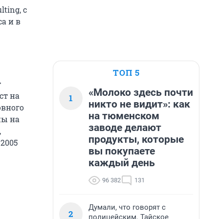
ting, с
а и в
ТОП 5
т
«Молоко здесь почти
ст на
1
никто не видит»: как
овного
на тюменском
ны на
заводе делают
,
продукты, которые
 2005
вы покупаете
каждый день
96 382
131
Думали, что говорят с
2
полицейским. Тайское