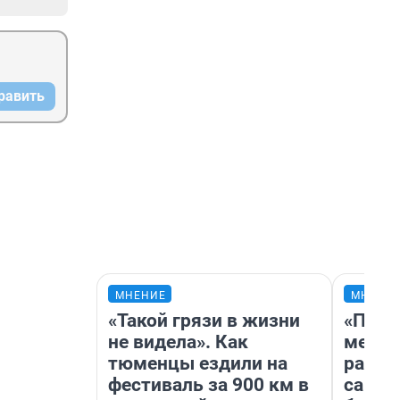
равить
МНЕНИЕ
МНЕНИ
«Такой грязи в жизни
«Поку
не видела». Как
мешке
тюменцы ездили на
расска
фестиваль за 900 км в
самом