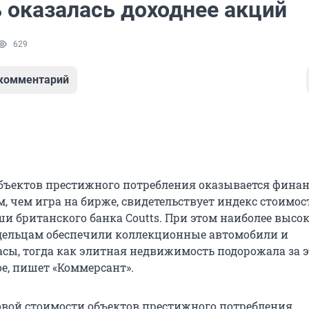
 оказалась доходнее акций
629
 комментарий
бъектов престижного потребления оказывается финан
, чем игра на бирже, свидетельствует индекс стоимос
ши британского банка Coutts. При этом наиболее высо
дельцам обеспечили коллекционные автомобили и
асы, тогда как элитная недвижимость подорожала за 
ое, пишет «Коммерсант».
вой стоимости объектов престижного потребления,