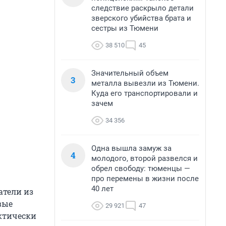
следствие раскрыло детали
зверского убийства брата и
сестры из Тюмени
38 510
45
Значительный объем
3
металла вывезли из Тюмени.
Куда его транспортировали и
зачем
34 356
Одна вышла замуж за
4
молодого, второй развелся и
обрел свободу: тюменцы —
про перемены в жизни после
40 лет
атели из
вые
29 921
47
ктически