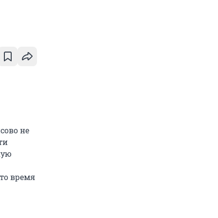
сово не
ти
кую
это время