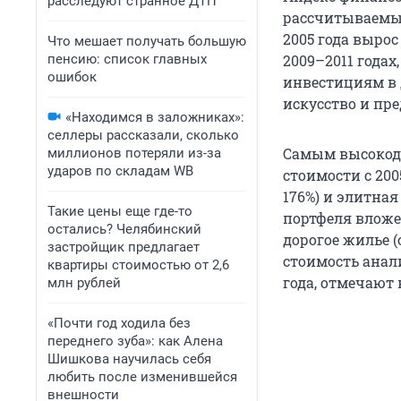
расследуют странное ДТП
рассчитываемый
2005 года вырос
Что мешает получать большую
пенсию: список главных
2009–2011 годах
ошибок
инвестициям в 
искусство и пр
«Находимся в заложниках»:
селлеры рассказали, сколько
Самым высокод
миллионов потеряли из-за
ударов по складам WB
стоимости с 200
176%) и элитна
Такие цены еще где-то
портфеля вложе
остались? Челябинский
дорогое жилье (
застройщик предлагает
стоимость анал
квартиры стоимостью от 2,6
года, отмечают в
млн рублей
«Почти год ходила без
переднего зуба»: как Алена
Шишкова научилась себя
любить после изменившейся
внешности