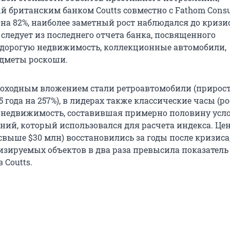
 британским банком Coutts совместно с Fathom Consul
 на 82%, наиболее заметный рост наблюдался до кризис
, следует из последнего отчета банка, посвященного
дорогую недвижимость, коллекционные автомобили,
едметы роскоши.
оходным вложением стали ретроавтомобили (прирос
5 года на 257%), в лидерах также классические часы (ро
я недвижимость, составившая примерно половину усл
ний, который использовался для расчета индекса. Це
свыше $30 млн) восстановились за годы после кризиса
изируемых объектов в два раза превысила показатель
 Coutts.