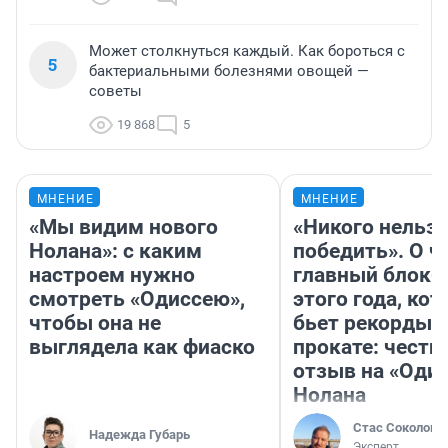
Может столкнуться каждый. Как бороться с
5
бактериальными болезнями овощей —
советы
19 868
5
МНЕНИЕ
МНЕНИЕ
«Мы видим нового
«Никого нельз
Нолана»: с каким
победить». О ч
настроем нужно
главный блокб
смотреть «Одиссею»,
этого года, ко
чтобы она не
бьет рекорды 
выглядела как фиаско
прокате: честн
отзыв на «Оди
Нолана
Стас Соколов
Надежда Губарь
Эксперт