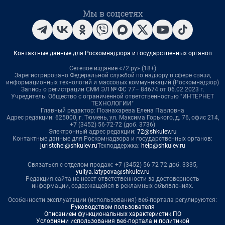
Мы в соцсетях
Контактные данные для Роскомнадзора и государственных органов
Сетевое издание «72.ру» (18+)
Зарегистрировано Федеральной службой по надзору в сфере связи,
информационных технологий и массовых коммуникаций (Роскомнадзор)
Запись о регистрации СМИ ЭЛ № ФС 77– 84674 от 06.02.2023 г.
Учредитель: Общество с ограниченной ответственностью "ИНТЕРНЕТ
ТЕХНОЛОГИИ"
Главный редактор: Познахарева Елена Павловна
Адрес редакции: 625000, г. Тюмень, ул. Максима Горького, д. 76, офис 214,
+7 (3452) 56-72-72 (доб. 3736)
Электронный адрес редакции:
72@shkulev.ru
Контактные данные для Роскомнадзора и государственных органов:
juristchel@shkulev.ru
Техподдержка:
help@shkulev.ru
Связаться с отделом продаж: +7 (3452) 56-72-72 доб. 3335,
yuliya.latypova@shkulev.ru
Редакция сайта не несет ответственности за достоверность
информации, содержащейся в рекламных объявлениях.
Особенности эксплуатации (использования) веб-портала регулируются:
Руководством пользователя
Описанием функциональных характеристик ПО
Условиями использования веб-портала и политикой