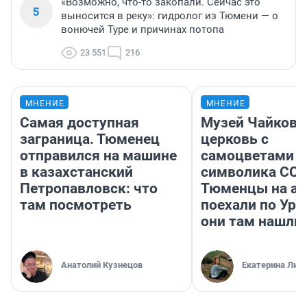
«Возможно, что-то закопали. Сейчас это
5
выносится в реку»: гидролог из Тюмени — о
вонючей Туре и причинах потопа
23 551
216
МНЕНИЕ
МНЕНИЕ
Самая доступная
Музей Чайковс
заграница. Тюменец
церковь с
отправился на машине
самоцветами и
в казахстанский
символика ССС
Петропавловск: что
Тюменцы на ав
там посмотреть
поехали по Ура
они там нашли
Анатолий Кузнецов
Екатерина Лит