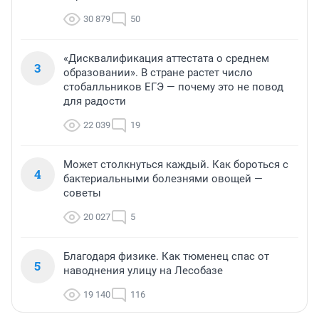
30 879
50
«Дисквалификация аттестата о среднем
3
образовании». В стране растет число
стобалльников ЕГЭ — почему это не повод
для радости
22 039
19
Может столкнуться каждый. Как бороться с
4
бактериальными болезнями овощей —
советы
20 027
5
Благодаря физике. Как тюменец спас от
5
наводнения улицу на Лесобазе
19 140
116