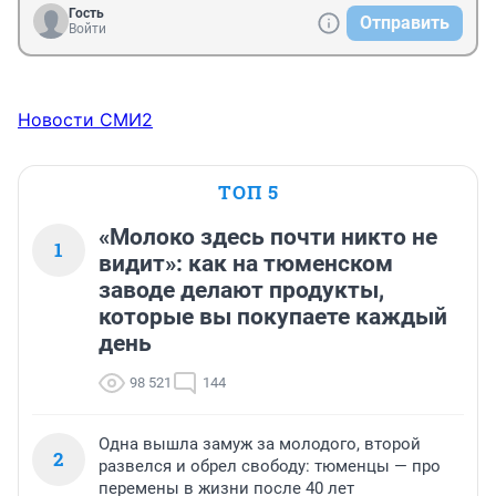
Ж. И. Алферов, российский ученый, лауреат 
Гость
Отправить
Нобелевской премии
Войти
Новости СМИ2
ТОП 5
«Молоко здесь почти никто не
1
видит»: как на тюменском
заводе делают продукты,
которые вы покупаете каждый
день
98 521
144
Одна вышла замуж за молодого, второй
2
развелся и обрел свободу: тюменцы — про
перемены в жизни после 40 лет