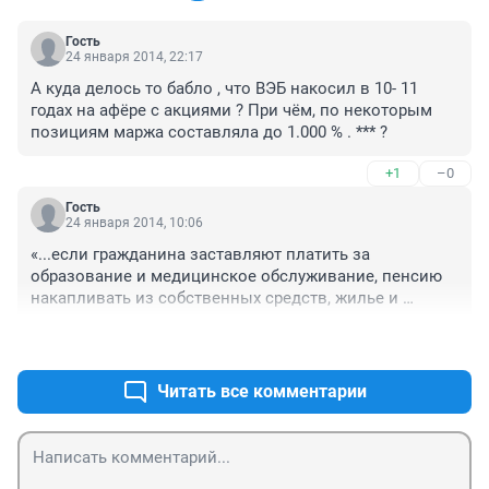
Гость
24 января 2014, 22:17
А куда делось то бабло , что ВЭБ накосил в 10- 11 
годах на афёре с акциями ? При чём, по некоторым 
позициям маржа составляла до 1.000 % . *** ?
+1
–0
Гость
24 января 2014, 10:06
«...если гражданина заставляют платить за 
образование и медицинское обслуживание, пенсию 
накапливать из собственных средств, жилье и 
коммунальные услуги оплачивать полностью, по 
+0
–0
рыночной цене, то зачем мне такое государство?! С 
какой стати я должен еще платить налоги и 
содержать безумную армию чиновников? Я всегда на 
Читать все комментарии
всех уровнях говорил, что здравоохранение, 
образование и наука должны обеспечиваться из 
бюджета. Если государство сваливает эту заботу на 
нас самих, пусть исчезнет, нам будет гораздо легче».
