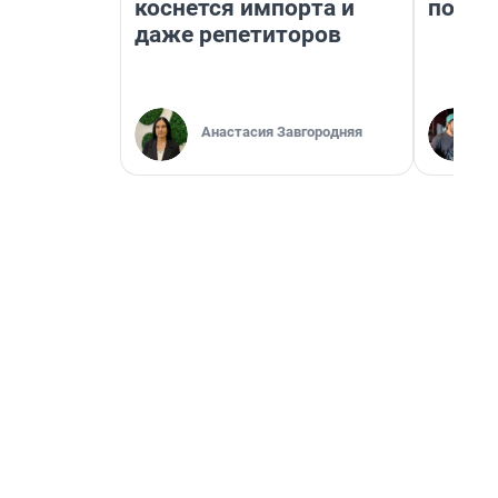
коснется импорта и
почем
даже репетиторов
Анастасия Завгородняя