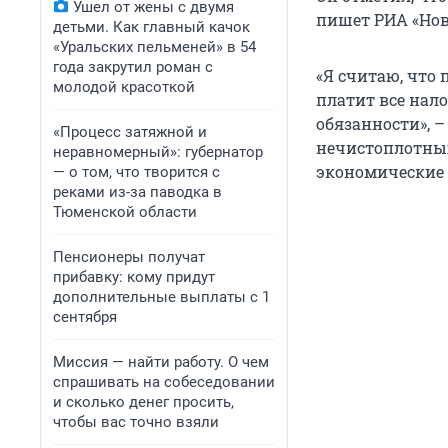
Ушел от жены с двумя
пишет РИА «Нов
детьми. Как главный качок
«Уральских пельменей» в 54
года закрутил роман с
«Я считаю, что 
молодой красоткой
платит все нало
обязанности», 
«Процесс затяжной и
нечистоплотных
неравномерный»: губернатор
экономические 
— о том, что творится с
реками из-за паводка в
Тюменской области
Пенсионеры получат
прибавку: кому придут
дополнительные выплаты с 1
сентября
Миссия — найти работу. О чем
спрашивать на собеседовании
и сколько денег просить,
чтобы вас точно взяли