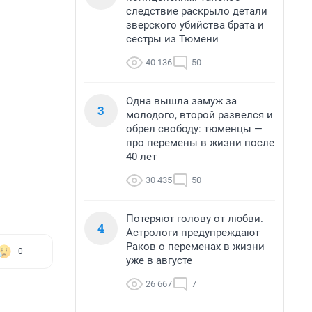
следствие раскрыло детали
зверского убийства брата и
сестры из Тюмени
40 136
50
Одна вышла замуж за
3
молодого, второй развелся и
обрел свободу: тюменцы —
про перемены в жизни после
40 лет
30 435
50
Потеряют голову от любви.
4
Астрологи предупреждают
Раков о переменах в жизни
0
уже в августе
26 667
7