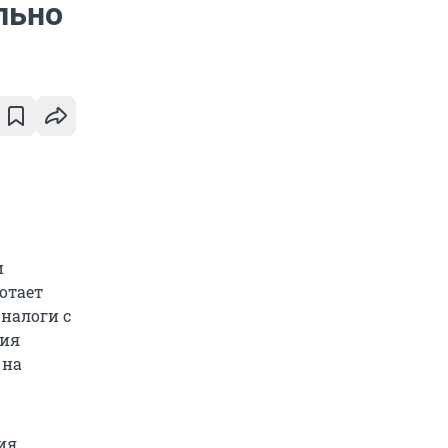
льно
и
отает
 налоги с
ния
 на
ия,