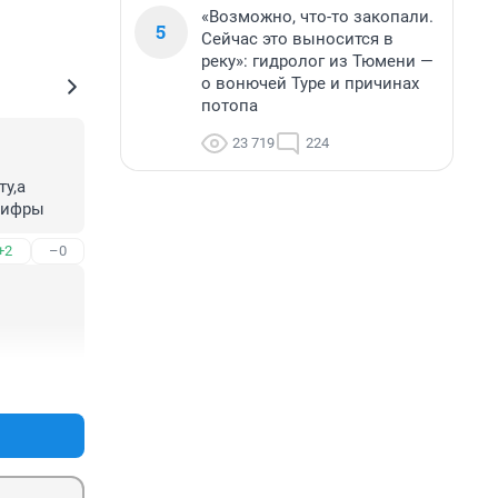
«Возможно, что-то закопали.
5
Сейчас это выносится в
реку»: гидролог из Тюмени —
о вонючей Туре и причинах
потопа
23 719
224
,а 
 цифры
+2
–0
+4
–0