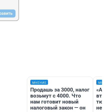
равить
МНЕНИЕ
МНЕНИ
Продашь за 3000, налог
«Арен
возьмут с 4000. Что
втрое
нам готовит новый
тюмен
налоговый закон — он
нефор