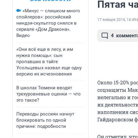
Пятая ча
«Минус — слишком много
спойлеров»: российский
17 января 2014, 14:49
ниндзя-скульптор снялся в
сериале «Дом Дракона».
Видео
4
коммент
«Они всё еще в лесу, и им
нужна помощь»: сын
пропавших в тайге
Усольцевых назвал еще одну
версию их исчезновения
Около 15-20% ро
В школах Тюмени вводят
соцзащиты Макс
трехуровневые оценки — что
нелегально и го
это такое?
их деятельност
наполнения сис
Переводы россиян начнут
Гайдаровском ф
блокировать по одной
причине: подробности
Он отметил, что