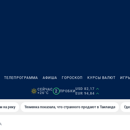
ТЕЛЕПРОГРАММА
АФИША
ГОРОСКОП
КУРСЫ ВАЛЮТ
ИГР
USD 82,17
СЕЙЧАС
2
ПРОБКИ
+26°C
EUR 94,84
м на реку
Тюменка показала, что странного продают в Таиланде
Где
А