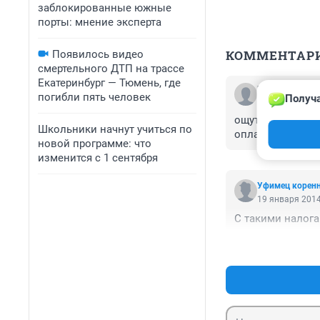
заблокированные южные
порты: мнение эксперта
КОММЕНТАР
Появилось видео
смертельного ДТП на трассе
Екатеринбург — Тюмень, где
Гость
погибли пять человек
Получа
21 января 2014
ощутимой выгоды
Школьники начнут учиться по
оплачивать вилы
новой программе: что
изменится с 1 сентября
Уфимец корен
19 января 2014
С такими налога