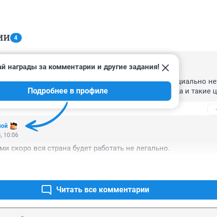
ИИ
4
й награды за комментарии и другие задания!
, 06:33
(кроме сказок о пенсии) и стимула работать официально нету
Подробнее в профиле
 на побережье депутатам не все согласны... отсюда и такие
ной
, 10:06
ми скоро вся страна будет работать не легально.
Читать все комментарии