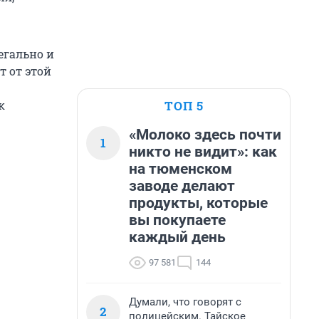
легально и
т от этой
ТОП 5
к
«Молоко здесь почти
1
никто не видит»: как
на тюменском
заводе делают
продукты, которые
вы покупаете
каждый день
97 581
144
Думали, что говорят с
2
полицейским. Тайское