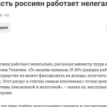
сть россиян работает нелега
856
ария
ссиян работают нелегально, рассказал министр труда 
им Топилин. «По нашим оценкам, 15-20% граждан раб
сударство не может фиксировать их доходы, получить
и. Этот ресурс я считаю самым ключевым с точки зре
темы пенсионной и налоговой», – сказал он, выступая
оруме.
 эта тема требует всестороннего анализа и рассмотрен