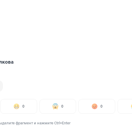
лкова
0
0
0
ыделите фрагмент и нажмите Ctrl+Enter