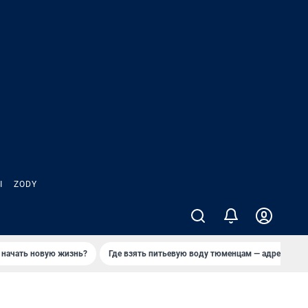
Ы
ZODY
 начать новую жизнь?
Где взять питьевую воду тюменцам — адреса