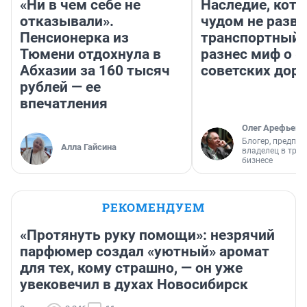
«Ни в чем себе не
Наследие, кото
отказывали».
чудом не разва
Пенсионерка из
транспортный 
Тюмени отдохнула в
разнес миф о 
Абхазии за 160 тысяч
советских доро
рублей — ее
впечатления
Олег Арефьев
Блогер, предпри
Алла Гайсина
владелец в тра
бизнесе
РЕКОМЕНДУЕМ
«Протянуть руку помощи»: незрячий
парфюмер создал «уютный» аромат
для тех, кому страшно, — он уже
увековечил в духах Новосибирск