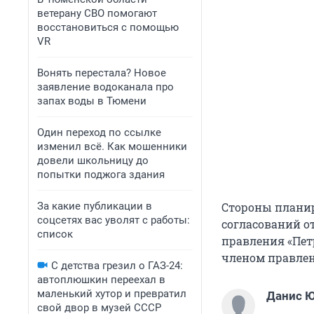
ветерану СВО помогают
восстановиться с помощью
VR
Вонять перестала? Новое
заявление водоканала про
запах воды в Тюмени
Один переход по ссылке
изменил всё. Как мошенники
довели школьницу до
попытки поджога здания
За какие публикации в
Стороны планир
соцсетях вас уволят с работы:
согласований от
список
правления «Пе
членом правлен
С детства грезил о ГАЗ-24:
автоплюшкин переехал в
маленький хутор и превратил
Данис 
свой двор в музей СССР