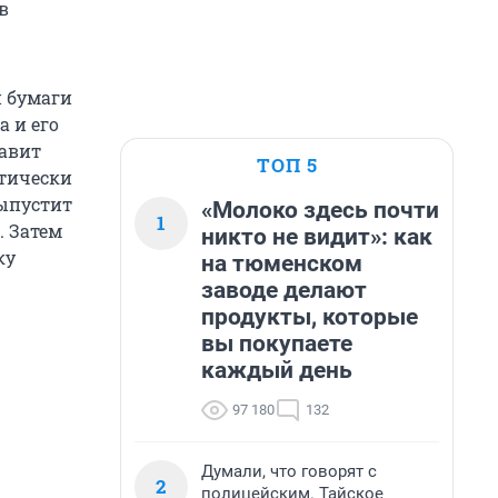
в
и бумаги
 и его
тавит
ТОП 5
ктически
выпустит
«Молоко здесь почти
1
. Затем
никто не видит»: как
ку
на тюменском
заводе делают
продукты, которые
вы покупаете
каждый день
97 180
132
Думали, что говорят с
2
полицейским. Тайское