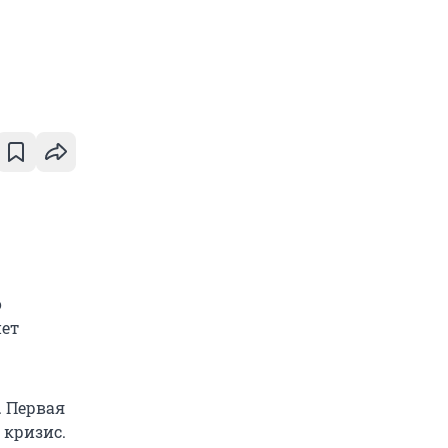
о
нет
. Первая
 кризис.