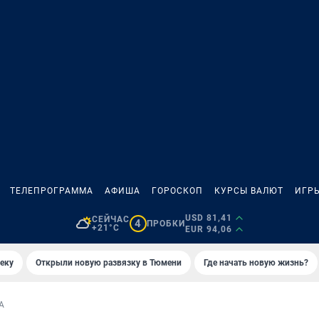
ТЕЛЕПРОГРАММА
АФИША
ГОРОСКОП
КУРСЫ ВАЛЮТ
ИГР
USD 81,41
СЕЙЧАС
4
ПРОБКИ
+21°C
EUR 94,06
еку
Открыли новую развязку в Тюмени
Где начать новую жизнь?
А