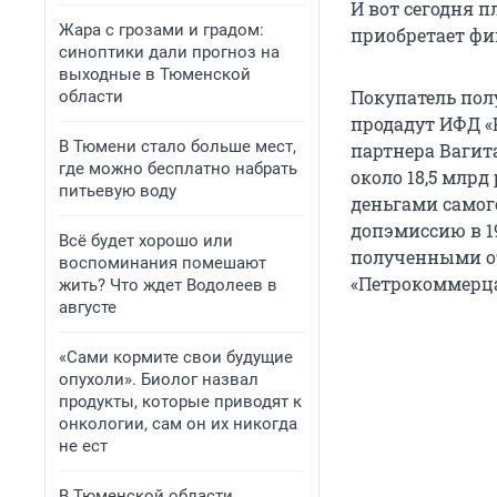
И вот сегодня 
Жара с грозами и градом:
приобретает фи
синоптики дали прогноз на
выходные в Тюменской
Покупатель пол
области
продадут ИФД «
В Тюмени стало больше мест,
партнера Вагит
где можно бесплатно набрать
около 18,5 млр
питьевую воду
деньгами самог
допэмиссию в 19
Всё будет хорошо или
полученными от
воспоминания помешают
«Петрокоммерца
жить? Что ждет Водолеев в
августе
«Сами кормите свои будущие
опухоли». Биолог назвал
продукты, которые приводят к
онкологии, сам он их никогда
не ест
В Тюменской области