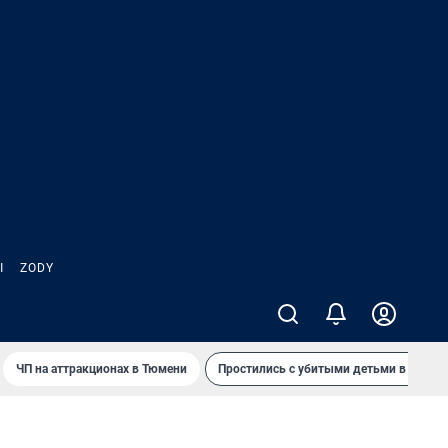
Ы
ZODY
ЧП на аттракционах в Тюмени
Простились с убитыми детьми в Таила