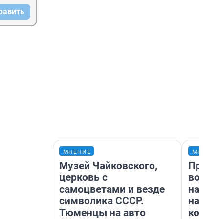
равить
МНЕНИЕ
МНЕНИ
Музей Чайковского,
Прода
церковь с
возьм
самоцветами и везде
нам г
символика СССР.
налог
Тюменцы на авто
косне