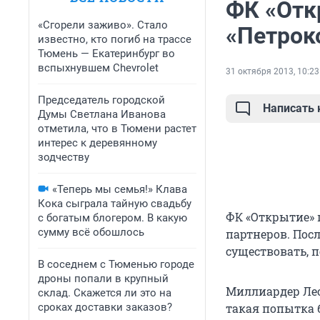
ФК «Отк
«Сгорели заживо». Стало
«Петрок
известно, кто погиб на трассе
Тюмень — Екатеринбург во
вспыхнувшем Chevrolet
31 октября 2013, 10:23
Председатель городской
Написать
Думы Светлана Иванова
отметила, что в Тюмени растет
интерес к деревянному
зодчеству
«Теперь мы семья!» Клава
Кока сыграла тайную свадьбу
ФК «Открытие» 
с богатым блогером. В какую
сумму всё обошлось
партнеров. Посл
существовать, п
В соседнем с Тюменью городе
дроны попали в крупный
Миллиардер Лео
склад. Скажется ли это на
сроках доставки заказов?
такая попытка б