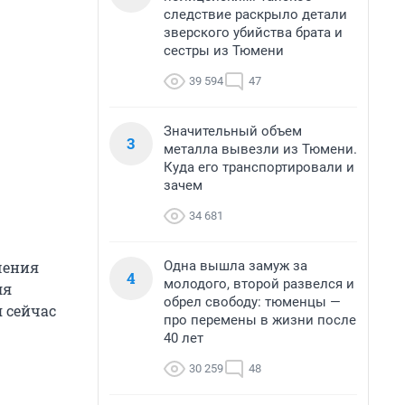
следствие раскрыло детали
зверского убийства брата и
сестры из Тюмени
39 594
47
Значительный объем
3
металла вывезли из Тюмени.
Куда его транспортировали и
зачем
34 681
Одна вышла замуж за
чения
4
молодого, второй развелся и
ля
обрел свободу: тюменцы —
 сейчас
про перемены в жизни после
40 лет
30 259
48