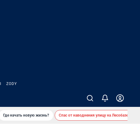
Ы
ZODY
Где начать новую жизнь?
Спас от наводнения улицу на Лесобазе
Д