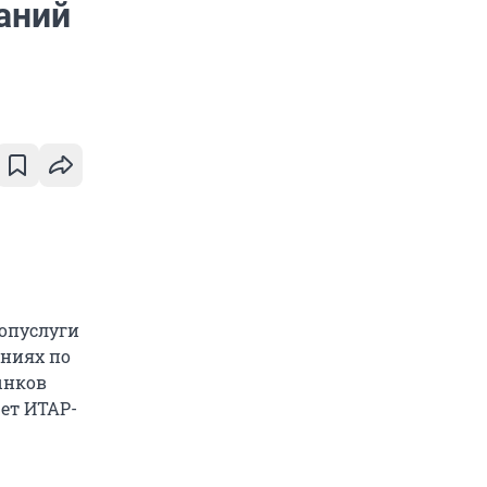
аний
опуслуги
аниях по
ынков
ет ИТАР-