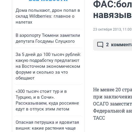
ФАС:бол
Дома полыхают, дрон попал в
навязыв
склад Wildberries: главное о
налетах
23 октября 2013, 11:00
В аэропорту Тюмени заметили
депутата Госдумы Слуцкого
2
коммент
За 5 дней до 100 тысяч рублей:
какую подработку предлагают
на Восточном экономическом
форуме и сколько за что
обещают
Не менее 20 ст
«300 тысяч стоит тур и в
при заключении
Турцию, и в Сочи».
Рассказываем, куда россияне
ОСАГО замести
едут в отпуск этим летом
Федеральной а
ТАСС
Опасная петрушка и ядовитая
вишня: какие растения чаще