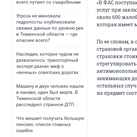
«В ФАС поступ
всего путают со съедобными
услуг при заклю
Угроза не миновала:
около 600 жало
гидропосты опубликовали
которая имеет м
свежие данные по уровню рек
в Тюменской области — где
опаснее всего?
По ее словам, в
страховой орга
Наследие, которое чудом не
страховки стоим
развалилось: транспортный
отрегулировать 
эксперт разнес миф о
антимонопольно
«вечных» советских дорогах
занимающих до
остальных случ
Машину и двух человек нашли
в канаве, один был мертв. В
на предмет соот
Тюменской области
расследуют странное ДТП
Что мешает получать большую
пенсию: список главных
ошибок