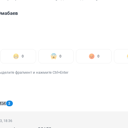
Юмабаев
0
0
0
ыделите фрагмент и нажмите Ctrl+Enter
ИИ
2
3, 18:36