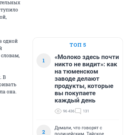
ительных
ступило
ой,
в одной
ТОП 5
й
 словам,
«Молоко здесь почти
1
никто не видит»: как
на тюменском
. В
заводе делают
ривать
продукты, которые
ла она.
вы покупаете
каждый день
96 436
131
Думали, что говорят с
2
полицейским. Тайское