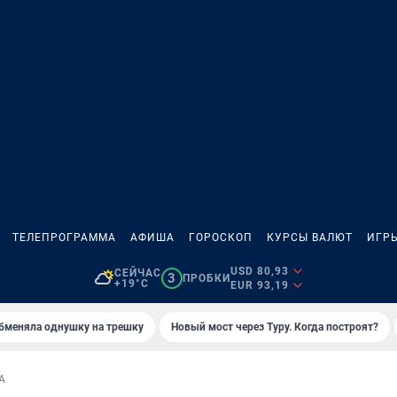
ТЕЛЕПРОГРАММА
АФИША
ГОРОСКОП
КУРСЫ ВАЛЮТ
ИГР
USD 80,93
СЕЙЧАС
3
ПРОБКИ
+19°C
EUR 93,19
бменяла однушку на трешку
Новый мост через Туру. Когда построят?
А