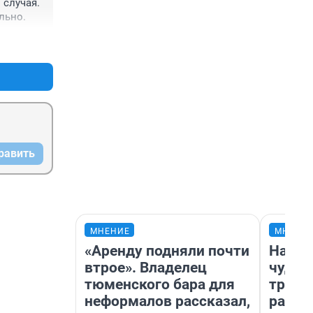
случая. 
льно.
+0
–0
равить
МНЕНИЕ
МНЕНИ
«Аренду подняли почти
Насле
втрое». Владелец
чудом
тюменского бара для
транс
неформалов рассказал,
разне