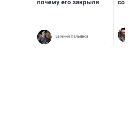
почему его закрыли
совет
Евгений Пальянов