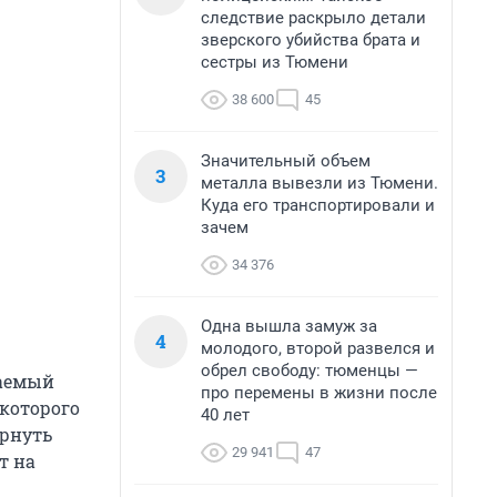
следствие раскрыло детали
зверского убийства брата и
сестры из Тюмени
38 600
45
Значительный объем
3
металла вывезли из Тюмени.
Куда его транспортировали и
зачем
34 376
Одна вышла замуж за
4
молодого, второй развелся и
обрел свободу: тюменцы —
ваемый
про перемены в жизни после
которого
40 лет
ернуть
29 941
47
т на